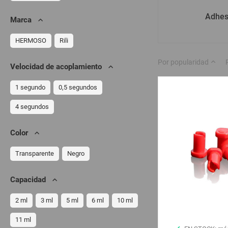
Adhes
Marca
HERMOSO
Rili
Por popularidad
Velocidad de acoplamiento
1 segundo
0,5 segundos
4 segundos
Color
Transparente
Negro
Capacidad
2 ml
3 ml
5 ml
6 ml
10 ml
11 ml