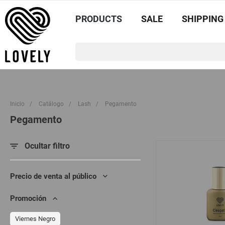
PRODUCTS
SALE
SHIPPING
Inicio
/
Catálogo
/
Lash
/
Pegamento
Pegamento
Ocultar filtro
Precio de venta al público
Promoción
Viernes Negro