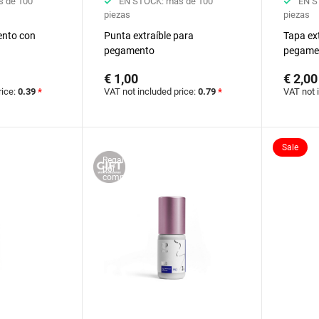
 de 100
EN STOCK: más de 100
EN S
piezas
piezas
ento con
Punta extraíble para
Tapa ex
pegamento
pegame
€ 1,00
€ 2,00
rice:
0.39
*
VAT not included price:
0.79
*
VAT not 
Sale
Regalo
por
compra