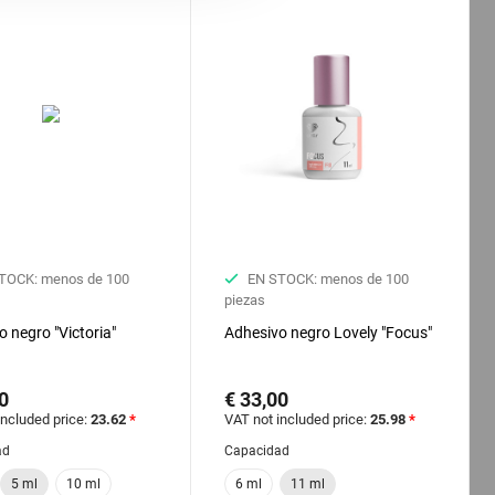
TOCK: menos de 100
EN STOCK: menos de 100
piezas
 negro "Victoria"
Adhesivo negro Lovely "Focus"
0
€ 33,00
included price:
23.62
*
VAT not included price:
25.98
*
ad
Capacidad
5 ml
10 ml
6 ml
11 ml