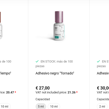
 de 100
EN STOCK: más de 100
EN S
piezas
piezas
Tiempo"
Adhesivo negro "Tornado"
Adhesivo
€ 27,00
€ 30,0
rice:
20.47
*
VAT not included price:
21.26
*
VAT not 
Capacidad
Capacid
10 ml
5 ml
10 ml
2 ml