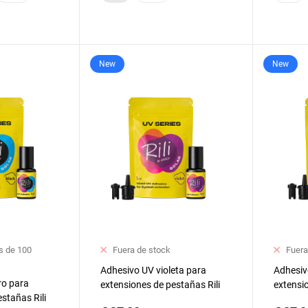
New
New
 de 100
Fuera de stock
Fuera
Adhesivo UV violeta para
Adhesiv
ro para
extensiones de pestañas Rili
extensio
stañas Rili
Solar, 5 ml
Solar, 5