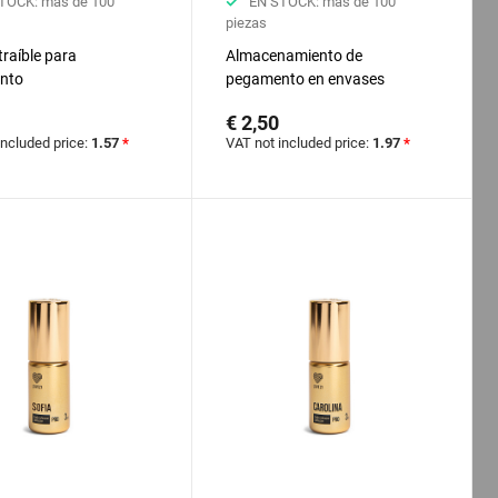
TOCK: más de 100
EN STOCK: más de 100
piezas
traíble para
Almacenamiento de
nto
pegamento en envases
termosellados
€ 2,50
included price:
1.57
*
VAT not included price:
1.97
*