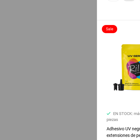
Sale
EN STOCK: más
piezas
Adhesivo UV neg
extensiones de pe