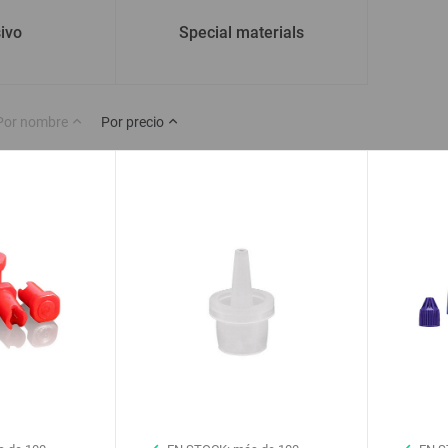
ivo
Special materials
Por nombre
Por precio