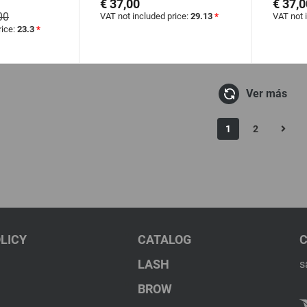
€ 37,00
€ 37,0
00
VAT not included price:
29.13
*
VAT not 
rice:
23.3
*
Ver más
1
2
LICY
CATALOG
LASH
s
BROW