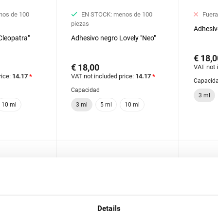
nos de 100
EN STOCK: menos de 100
Fuera
piezas
Adhesiv
Cleopatra"
Adhesivo negro Lovely "Neo"
€ 18,0
€ 18,00
VAT not 
rice:
14.17
*
VAT not included price:
14.17
*
Capacid
Capacidad
3 ml
10 ml
3 ml
5 ml
10 ml
Details