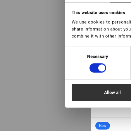
This website uses cookies
We use cookies to personalis
share information about your
combine it with other inform
EN STOCK: me
piezas
Consent
Adhesivo negro "
Necessary
Selection
€ 23,00
VAT not included p
Capacidad
Allow all
5 ml
New