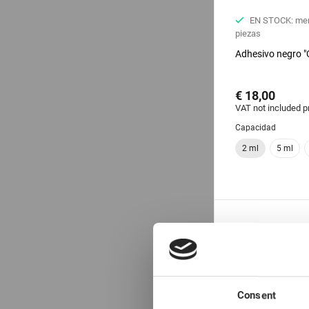
EN STOCK: me
piezas
Adhesivo negro "
€ 18,00
VAT not included p
Capacidad
2 ml
5 ml
Consent