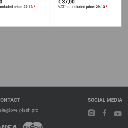
0
€ 37,00
included price:
29.13
*
VAT not included price:
29.13
*
CONTACT
SOCIAL MEDIA
ale@lovely-lash.pro