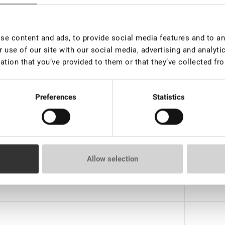
e content and ads, to provide social media features and to ana
 use of our site with our social media, advertising and analyt
ation that you’ve provided to them or that they’ve collected fro
nos de 100
EN STOCK: menos de 100
EN S
piezas
piezas
Power"
Adhesivo negro Lovely
Adhesiv
Preferences
Statistics
"Safety", 5 ml
"Marvel"
€ 25,00
€ 25,0
rice:
18.11
*
VAT not included price:
19.69
*
VAT not 
Capacidad
Capacid
Allow selection
5 ml
5 ml