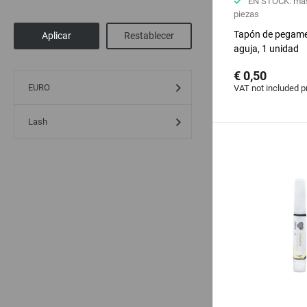
EN STOCK: más
piezas
Tapón de pegam
aguja, 1 unidad
€ 0,50
EURO
VAT not included p
Lash