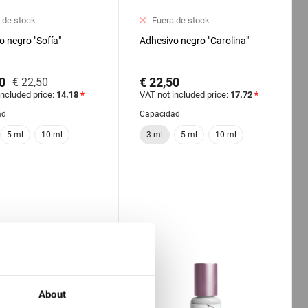
 de stock
Fuera de stock
o negro "Sofía"
Adhesivo negro "Carolina"
0
€ 22,50
€ 22,50
included price:
14.18
*
VAT not included price:
17.72
*
ad
Capacidad
5 ml
10 ml
3 ml
5 ml
10 ml
About