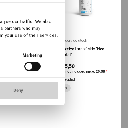
lyse our traffic. We also
ics partners who may
m your use of their services.
TOCK: más de 100
Fuera de stock
Adhesivo translúcido "Neo
o negro Lovely
Crystal"
Marketing
€ 25,50
0
VAT not included price:
20.08
*
included price:
19.69
*
Capacidad
ad
5 ml
Deny
10 ml