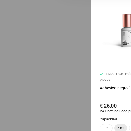
EN STOCK: más
piezas
Adhesivo negro "
€ 26,00
VAT not included p
Capacidad
3 ml
5 ml