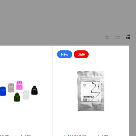
New
Sale