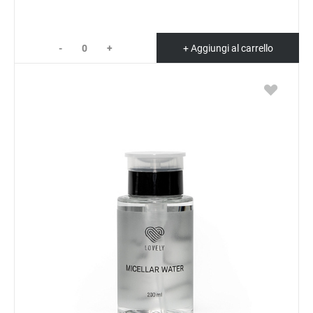
-
+
+ Aggiungi al carrello