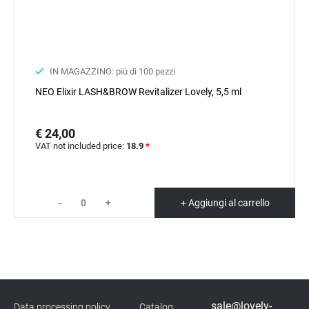
Marketing
IN MAGAZZINO: più di 100 pezzi
NEO Elixir LASH&BROW Revitalizer Lovely, 5,5 ml
€ 24,00
VAT not included price:
18.9
*
-
+
+ Aggiungi al carrello
sale@lovely-
Data processing policy
Catalog