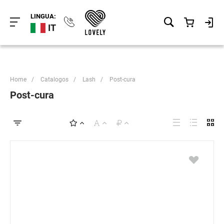
LINGUA:
IT
Home
/
Catalogos
/
Lash
/
Post-cura
Post-cura