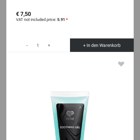
€ 7,50
VAT not included price:
5.91
*
-
+
+ In den Warenkorb