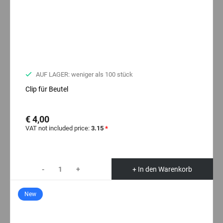
AUF LAGER: weniger als 100 stück
Clip für Beutel
€ 4,00
VAT not included price:
3.15
*
-
+
+ In den Warenkorb
New