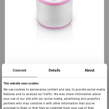
AUF LAGER: mehr als 100 stück
Consent
Details
About
Faden für Augenbrauen
This website uses cookies
€ 7,50
We use cookies to personalise content and ads, to provide social media
VAT not included price:
5.91
*
features and to analyse our traffic. We also share information about
your use of our site with our social media, advertising and analytics
partners who may combine it with other information that you’ve
provided to them or that they’ve collected from your use of their