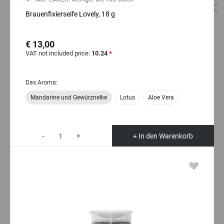
Brauenfixierseife Lovely, 18 g
€ 13,00
VAT not included price:
10.24
*
Das Aroma:
Mandarine und Gewürznelke
Lotus
Aloe Vera
-
+
+ In den Warenkorb