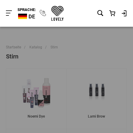
SPRACHE:
DE
Startseite
/
Katalog
/
Stirn
Stirn
Noemi Dye
Lami Brow