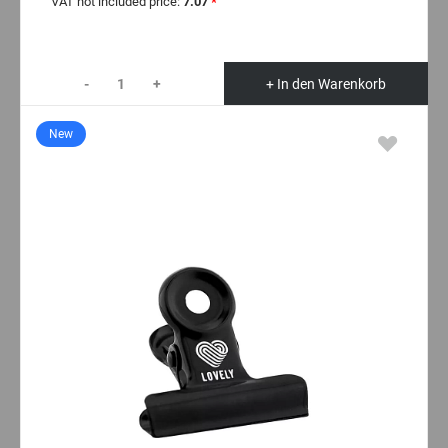
VAT not included price:
7.07
*
-
+
+ In den Warenkorb
New