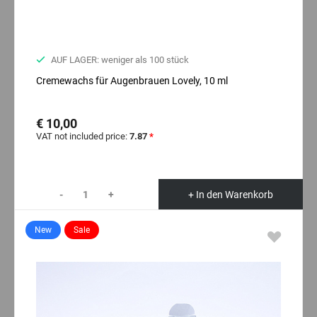
AUF LAGER: weniger als 100 stück
Cremewachs für Augenbrauen Lovely, 10 ml
€ 10,00
VAT not included price:
7.87
*
-
+
+ In den Warenkorb
New
Sale