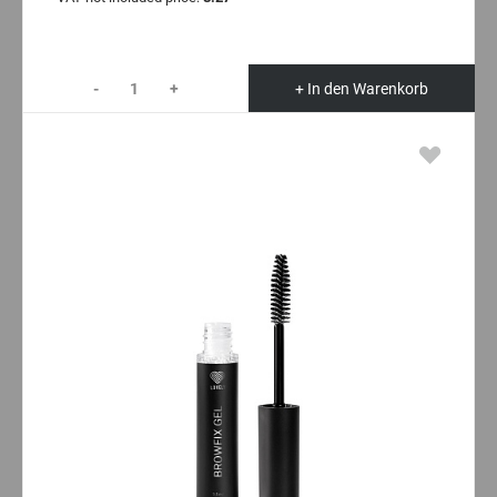
-
+
+ In den Warenkorb