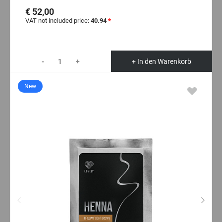
€ 52,00
VAT not included price:
40.94
*
-
+
+ In den Warenkorb
New