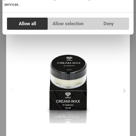
services.
-
+
+ In den Warenkorb
Consent
Allow all
Allow selection
Deny
Necessary
Selection
Preferences
Statistics
Marketing