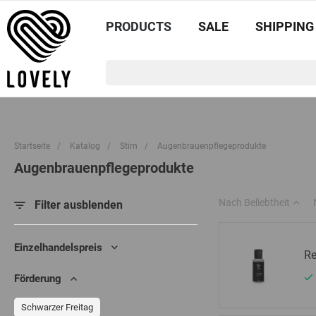
PRODUCTS
SALE
SHIPPING
Startseite
/
Katalog
/
Stirn
/
Augenbrauenpflegeprodukte
Augenbrauenpflegeprodukte
Nach Beliebtheit
Filter ausblenden
Einzelhandelspreis
Re
Förderung
Schwarzer Freitag