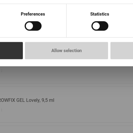
Preferences
Statistics
auenfixierseife Lovely, 18 g
Allow selection
zellenwasser, 200 ml
:
OWFIX GEL Lovely, 9,5 ml
: