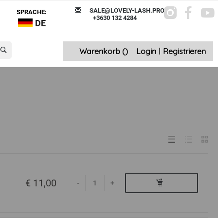
SALE@LOVELY-LASH.PRO
SPRACHE:
+3630 132 4284
DE
Warenkorb (
)
Login
|
Registrieren
€ 11,00
-
+