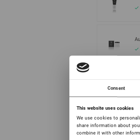
Au
Re
Consent
This website uses cookies
We use cookies to personalis
Cr
share information about your
combine it with other inform