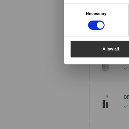
Consent
Necessary
Selection
Br
Allow all
Mi
BR