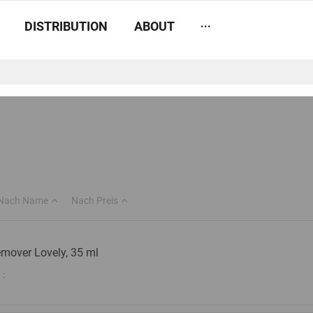
...
DISTRIBUTION
ABOUT
Nach Name
Nach Preis
mover Lovely, 35 ml
: