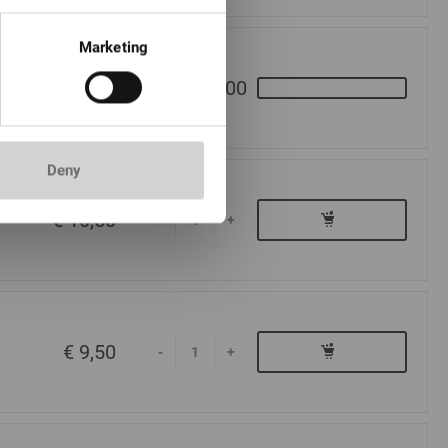
Marketing
€ 13,00
Deny
€ 10,50
-
+
€ 9,50
-
+