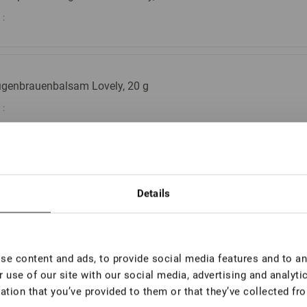
:
genbrauenbalsam Lovely, 20 g
:
inigungsschaum, 50 ml
Details
e content and ads, to provide social media features and to ana
emewachs für Augenbrauen Lovely, 10 ml
 use of our site with our social media, advertising and analyt
:
ation that you’ve provided to them or that they’ve collected fro