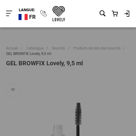
LANGUE:
FR
Accueil
/
Catalogue
/
Sourcils
/
Produits de soin des sourcils
/
GEL BROWFIX Lovely, 9,5 ml
GEL BROWFIX Lovely, 9,5 ml