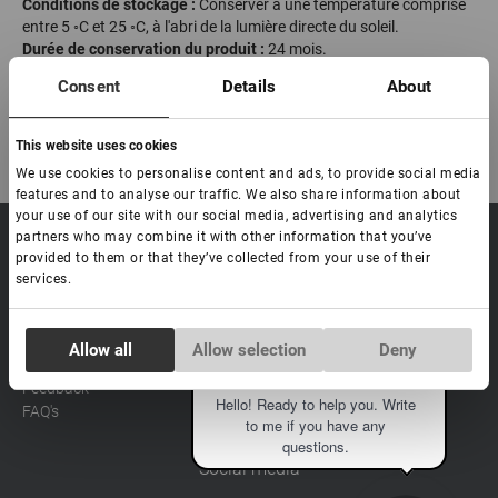
Conditions de stockage :
Conserver à une température comprise
entre 5 ◦С et 25 ◦С, à l'abri de la lumière directe du soleil.
Durée de conservation du produit :
24 mois.
Date limite d'utilisation après ouverture :
6 mois.
Consent
Details
About
Fabriqué en Chine
This website uses cookies
We use cookies to personalise content and ads, to provide social media
features and to analyse our traffic. We also share information about
your use of our site with our social media, advertising and analytics
partners who may combine it with other information that you’ve
sale@lovely-
Data processing policy
Catalog
provided to them or that they’ve collected from your use of their
lash.pro
Payment methods
Lash
services.
BLOG
Brow
Contacts
Consent
Distribution
Allow all
Allow selection
Deny
Necessary
Selection
Lovely Academy
Eva
Feedback
Hello! Ready to help you. Write
FAQ's
to me if you have any
Preferences
questions.
Social media
Statistics