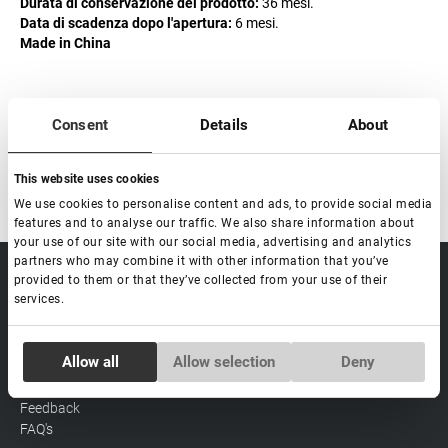
Durata di conservazione del prodotto:
36 mesi.
Data di scadenza dopo l'apertura:
6 mesi.
Made in China
Consent
Details
About
This website uses cookies
We use cookies to personalise content and ads, to provide social media
features and to analyse our traffic. We also share information about
your use of our site with our social media, advertising and analytics
partners who may combine it with other information that you’ve
sale@lovely-
provided to them or that they’ve collected from your use of their
Data processing policy
Catalog
lash.pro
services.
Payment methods
Lash
BLOG
Brow
Contacts
Consent
Allow all
Allow selection
Deny
Distribution
Necessary
Selection
Lovely Academy
Feedback
FAQ's
Preferences