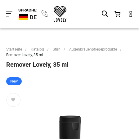
SPRACHE:
DE
Startseite
/
Katalog
/
Stirn
/
Augenbrauenpflegeprodukte
/
Remover Lovely, 35 ml
Remover Lovely, 35 ml
New