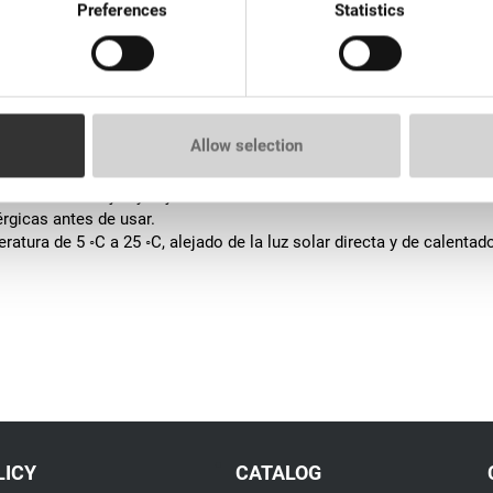
Preferences
Statistics
está diseñado para reducir la sensibilidad. El alcanfor, como analg
Hace que el procedimiento sea más cómodo, especialmente para perso
Allow selection
. El extracto de aloe y el d-pantenol regeneran, hidratan y suavizan e
orno de las cejas y déjelo actuar de 10 a 15 minutos. Si es necesar
érgicas antes de usar.
tura de 5 ◦С a 25 ◦С, alejado de la luz solar directa y de calentad
LICY
CATALOG