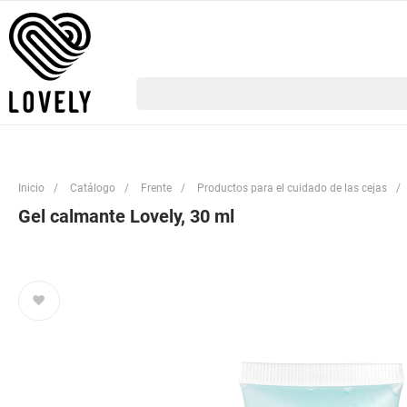
Inicio
/
Catálogo
/
Frente
/
Productos para el cuidado de las cejas
/
Gel calmante Lovely, 30 ml