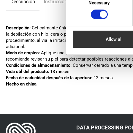
Descripción
Instrucción
Preguntas frecuentes
Necessary
Selection
Descripción:
Gel calmante único con doble acción. Este producto 
la depilación con hilo, cera o pinzas en la zona de las cejas. 
Allow all
procedimiento, alivia la irritación y el enrojecimiento de la piel
adicional.
Modo de empleo:
Aplique una pequeña cantidad de gel en el cont
recomienda revisar su piel para detectar posibles reacciones al
Condiciones de almacenamiento:
Conservar cerrado a una tempera
Vida útil del producto:
18 meses.
Fecha de caducidad después de la apertura:
12 meses.
Hecho en china
DATA PROCESSING PO