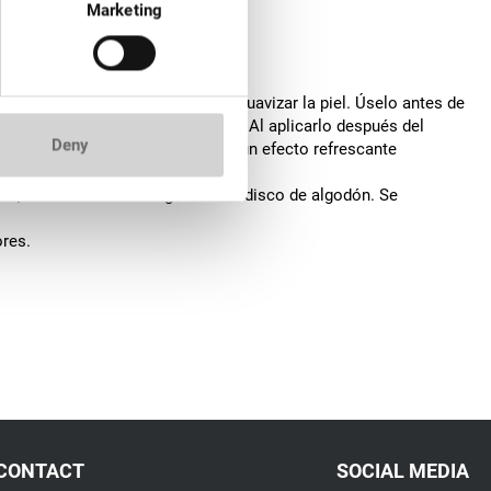
Marketing
ésico natural, ayuda a calmar y suavizar la piel. Úselo antes de
nas con baja tolerancia al dolor. Al aplicarlo después del
Deny
ficazmente la piel. El mentol tiene un efecto refrescante
io, retire el exceso de gel con un disco de algodón. Se
ores.
CONTACT
SOCIAL MEDIA