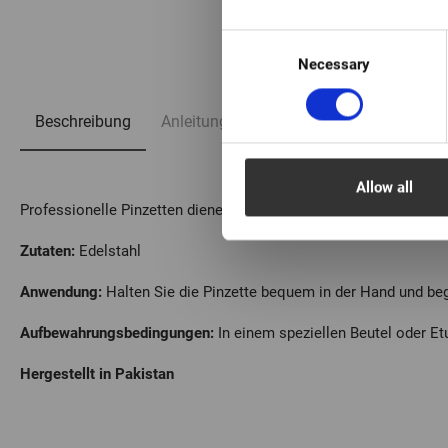
1/3
Consent
Necessary
Selection
Beschreibung
Anleitung
FAQ
Allow all
Professionelle Pinzetten dienen zum Trennen von Wimpern.
Zutaten:
Edelstahl
Anwendung:
Halten Sie die Pinzette bequem in der Hand und beg
Aufbewahrungsbedingungen:
In einem speziellen Beutel oder Et
Hergestellt in Pakistan