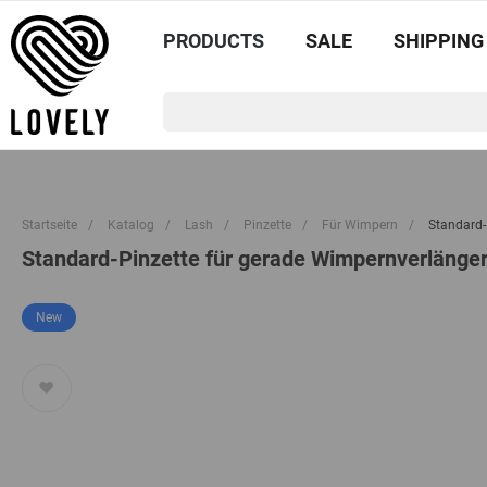
PRODUCTS
SALE
SHIPPING
Startseite
/
Katalog
/
Lash
/
Pinzette
/
Für Wimpern
/
Standard-
Standard-Pinzette für gerade Wimpernverlänger
New