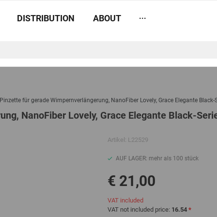
...
DISTRIBUTION
ABOUT
Pinzette für gerade Wimpernverlängerung, NanoFiber Lovely, Grace Elegante Black-S
ung, NanoFiber Lovely, Grace Elegante Black-Seri
Artikel:
L22529
AUF LAGER: mehr als 100 stück
€ 21,00
VAT included
VAT not included price:
16.54
*