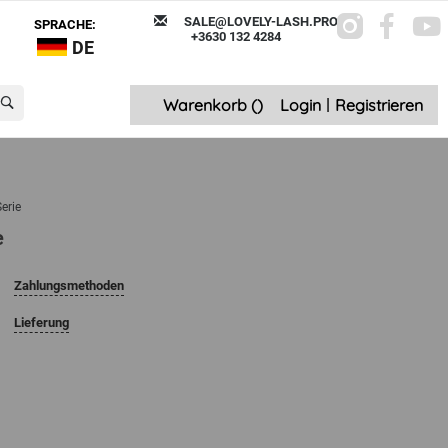
SALE@LOVELY-LASH.PRO
SPRACHE:
+3630 132 4284
DE
Warenkorb (
)
Login
|
Registrieren
erie
e
Zahlungsmethoden
Lieferung