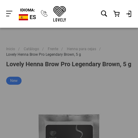
IDIOMA:
ES
Inicio
/
Catálogo
/
Frente
/
Henna para cejas
/
Lovely Henna Brow Pro Legendary Brown, 5 g
Lovely Henna Brow Pro Legendary Brown, 5 g
New