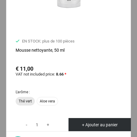
EN STOCK: plus de 100 pièces
Mousse nettoyante, 50 ml
€ 11,00
VAT not included price:
8.66
*
L'arôme :
Thé vert
Aloe vera
-
+
+ Ajouter au panier