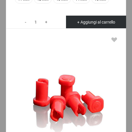
-
+
+ Aggiungi al carrello