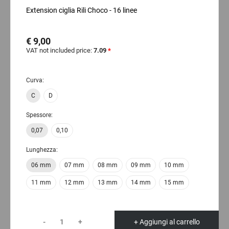
Extension ciglia Rili Choco - 16 linee
€ 9,00
VAT not included price:
7.09
*
Curva:
C
D
Spessore:
0,07
0,10
Lunghezza:
06 mm
07 mm
08 mm
09 mm
10 mm
11 mm
12 mm
13 mm
14 mm
15 mm
-
+
+ Aggiungi al carrello