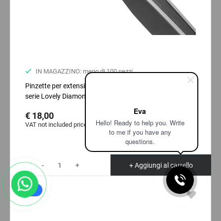
IN MAGAZZINO: meno di 100 pezzi
Pinzette per extension ciglia standard dritte con fascia
serie Lovely Diamond
Eva
€ 18,00
Hello! Ready to help you. Write
VAT not included price:
14.17
*
to me if you have any
questions.
-
+
+ Aggiungi al carrello
New