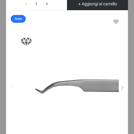
-
+
+ Aggiungi al carrello
New