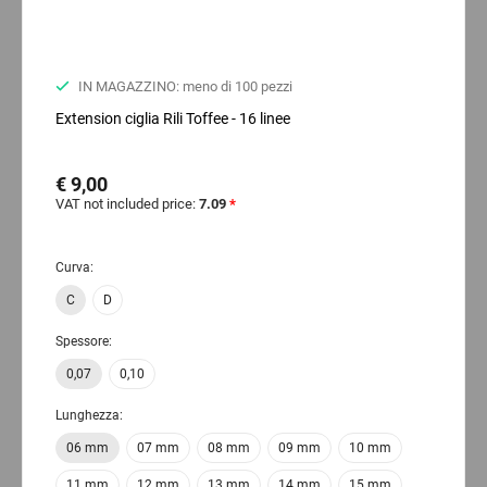
IN MAGAZZINO: meno di 100 pezzi
Extension ciglia Rili Toffee - 16 linee
€ 9,00
VAT not included price:
7.09
*
Curva:
C
D
Spessore:
0,07
0,10
Lunghezza:
06 mm
07 mm
08 mm
09 mm
10 mm
11 mm
12 mm
13 mm
14 mm
15 mm