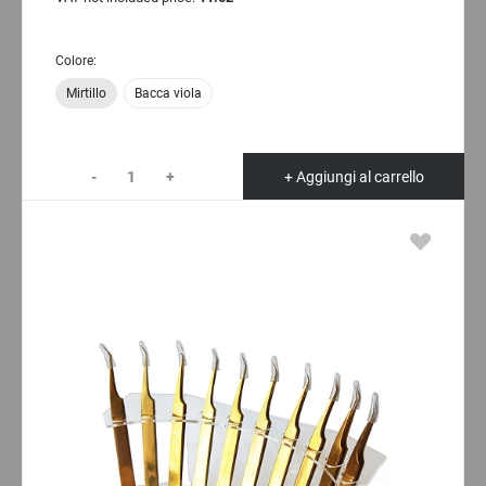
Colore:
Mirtillo
Bacca viola
-
+
+ Aggiungi al carrello