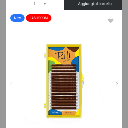
-
+
+ Aggiungi al carrello
New
LASHBOOM