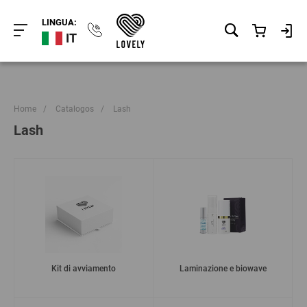
LINGUA:
IT
Home
/
Catalogos
/
Lash
Lash
Kit di avviamento
Laminazione e biowave