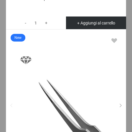
-
+
+ Aggiungi al carrello
New