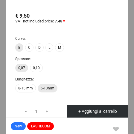
€ 9,50
VAT not included price:
7.48
*
Curva:
B
C
D
L
M
Spessore:
0,07
0,10
Lunghezza:
8-15 mm
6-13mm
-
+
+ Aggiungi al carrello
New
LASHBOOM