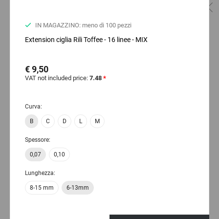
IN MAGAZZINO: meno di 100 pezzi
Extension ciglia Rili Toffee - 16 linee - MIX
€ 9,50
VAT not included price:
7.48
*
Curva:
B
C
D
L
M
Spessore:
0,07
0,10
Lunghezza:
8-15 mm
6-13mm