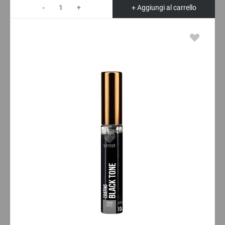
-
+
+ Aggiungi al carrello