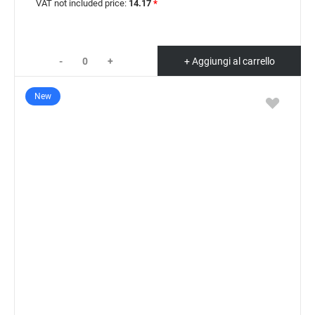
VAT not included price:
14.17
*
-
+
+ Aggiungi al carrello
New