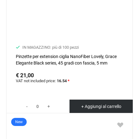
IN MAGAZZINO: più di 100 pezzi
Pinzette per extension ciglia NanoFiber Lovely, Grace
Elegante Black series, 45 gradi con fascia, 5 mm
€ 21,00
VAT not included price:
16.54
*
-
+
+ Aggiungi al carrello
New