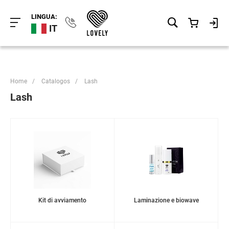
LINGUA:
IT
Home
/
Catalogos
/
Lash
Lash
Kit di avviamento
Laminazione e biowave