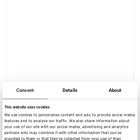
IN MAGAZZINO: meno di 100 pezzi
Consent
Details
About
Pinzette per extension ciglia serie Lovely Diamond, Boot
This website uses cookies
€ 18,00
We use cookies to personalise content and ads, to provide social media
VAT not included price:
14.17
*
features and to analyse our traffic. We also share information about
your use of our site with our social media, advertising and analytics
partners who may combine it with other information that you’ve
provided to them or that they’ve collected from your use of their