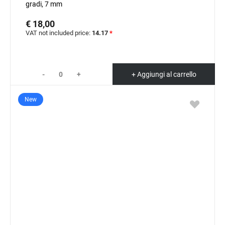
gradi, 7 mm
€ 18,00
VAT not included price:
14.17
*
-
+
+ Aggiungi al carrello
New