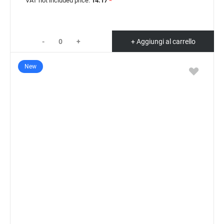
VAT not included price:
14.17
*
-
+
+ Aggiungi al carrello
New