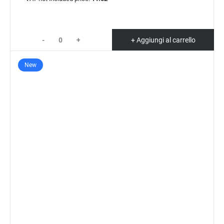
-
+
+ Aggiungi al carrello
New