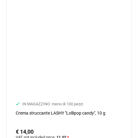
IN MAGAZZINO: meno di 100 pezzi
Crema struccante LASHY "Lollipop candy", 10 g
€ 14,00
VAT not included price:
11.02
*