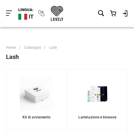
LINGUA:
IT
Home
/
Catalogos
/
Lash
Lash
Kit di avviamento
Laminazione e biowave