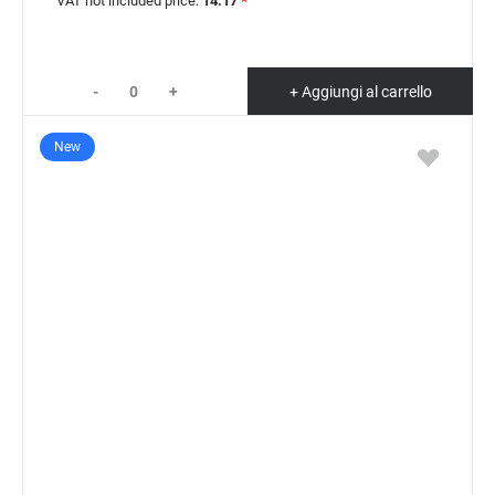
VAT not included price:
14.17
*
-
+
+ Aggiungi al carrello
New