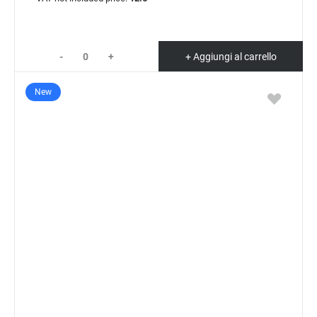
-
+
+ Aggiungi al carrello
New