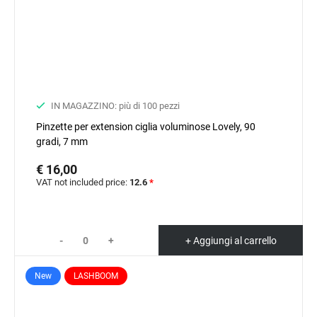
IN MAGAZZINO: più di 100 pezzi
Pinzette per extension ciglia voluminose Lovely, 90
gradi, 7 mm
€ 16,00
VAT not included price:
12.6
*
-
+
+ Aggiungi al carrello
New
LASHBOOM