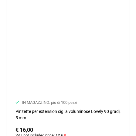
IN MAGAZZINO: più di 100 pezzi
Pinzette per extension ciglia voluminose Lovely 90 gradi,
5 mm
€ 16,00
VAT not included price:
12.6
*