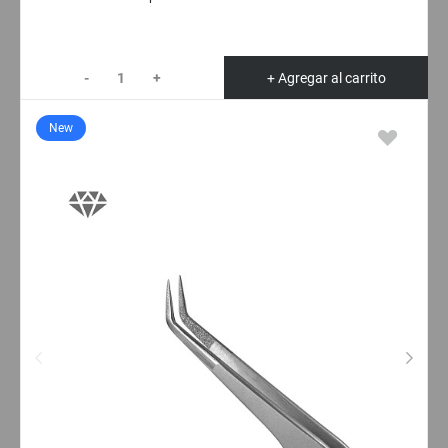
-
+
+ Agregar al carrito
New