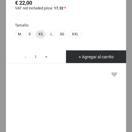
€ 22,00
VAT not included price:
17.32
*
Tamaño:
M
S
XS
L
SG
XXL
-
+
+ Agregar al carrito