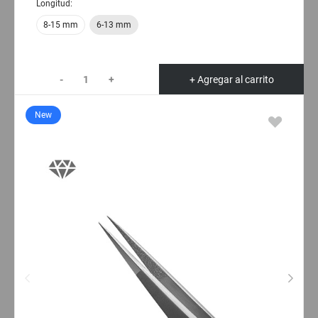
Longitud:
8-15 mm
6-13 mm
-
+
+ Agregar al carrito
New