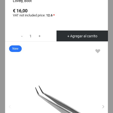
Lovely, Boot
€ 16,00
VAT not included price:
12.6
*
-
+
+ Agregar al carrito
New