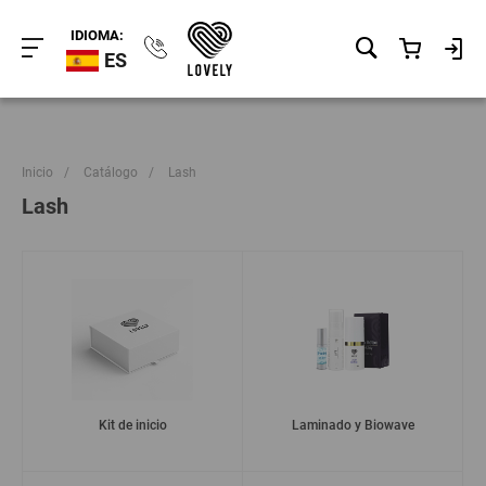
IDIOMA:
ES
Inicio
/
Catálogo
/
Lash
Lash
Kit de inicio
Laminado y Biowave