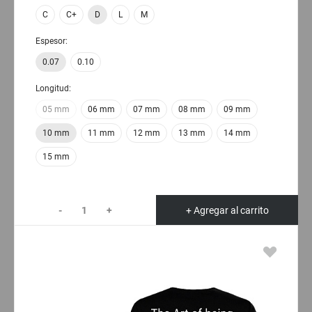
C
C+
D
L
M
Espesor:
0.07
0.10
Longitud:
05 mm
06 mm
07 mm
08 mm
09 mm
10 mm
11 mm
12 mm
13 mm
14 mm
15 mm
-
+
+ Agregar al carrito