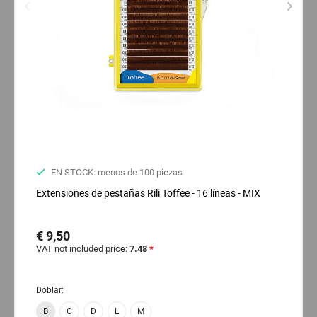
EN STOCK: menos de 100 piezas
Extensiones de pestañas Rili Toffee - 16 líneas - MIX
€ 9,50
VAT not included price:
7.48
*
Doblar:
B
C
D
L
M