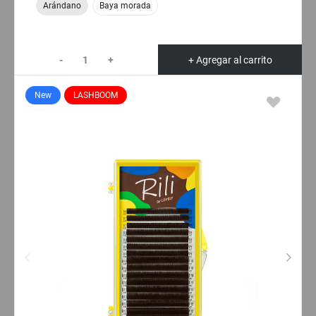
Arándano
Baya morada
-
+
+ Agregar al carrito
New
LASHBOOM