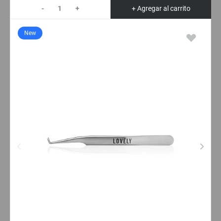
-
+
+ Agregar al carrito
New