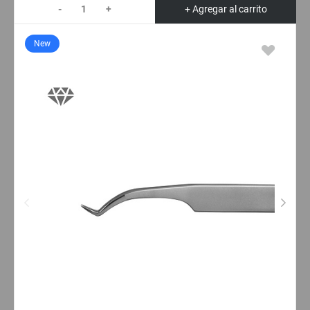
-
+
+ Agregar al carrito
New