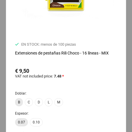
EN STOCK: menos de 100 piezas
Extensiones de pestañas Rili Choco - 16 líneas - MIX
€ 9,50
VAT not included price:
7.48
*
Doblar:
B
C
D
L
M
Espesor:
0.07
0.10