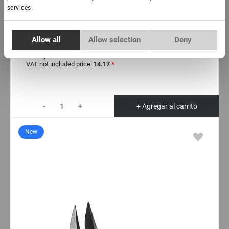
services.
EN STOCK: más de 100 piezas
Pinzas para extensiones de pestañas, serie Lovely
Consent
Diamond, bota redonda
Allow all
Allow selection
Deny
Necessary
Selection
€ 18,00
VAT not included price:
14.17
*
Preferences
-
+
+ Agregar al carrito
Statistics
New
Marketing