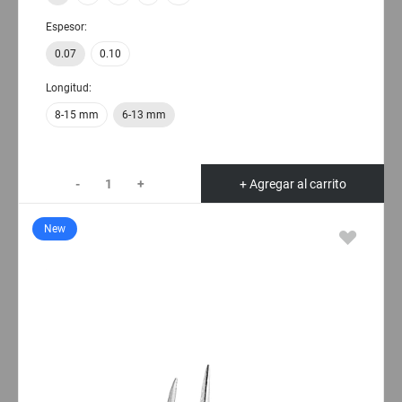
Espesor:
0.07
0.10
Longitud:
8-15 mm
6-13 mm
-
+
+ Agregar al carrito
New