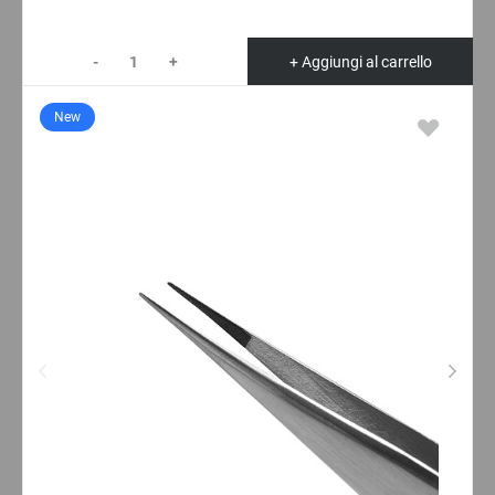
-
+
+ Aggiungi al carrello
New