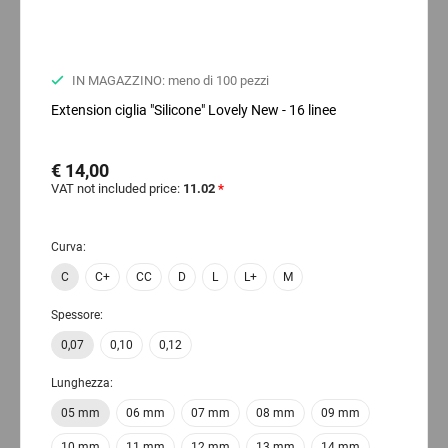
IN MAGAZZINO: meno di 100 pezzi
Extension ciglia "Silicone" Lovely New - 16 linee
€ 14,00
VAT not included price:
11.02
*
Curva:
C
C+
CC
D
L
L+
M
Spessore:
0,07
0,10
0,12
Lunghezza:
05 mm
06 mm
07 mm
08 mm
09 mm
10 mm
11 mm
12 mm
13 mm
14 mm