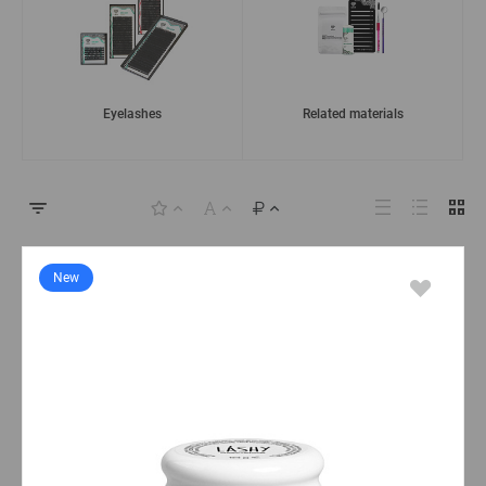
Eyelashes
Related materials
New