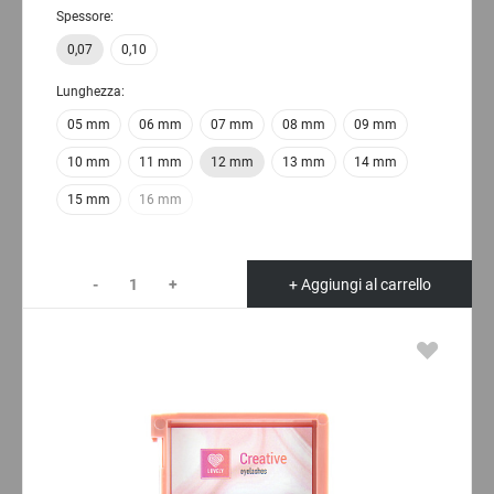
Spessore:
0,07
0,10
Lunghezza:
05 mm
06 mm
07 mm
08 mm
09 mm
10 mm
11 mm
12 mm
13 mm
14 mm
15 mm
16 mm
-
+
+ Aggiungi al carrello