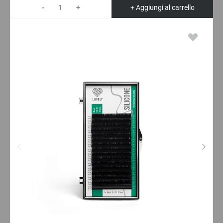
-
+
+ Aggiungi al carrello