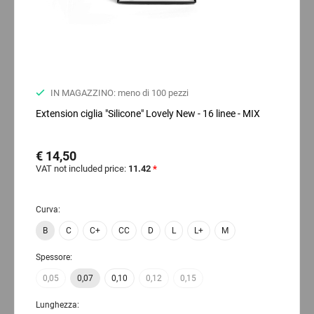
IN MAGAZZINO: meno di 100 pezzi
Extension ciglia "Silicone" Lovely New - 16 linee - MIX
€ 14,50
VAT not included price:
11.42
*
Curva:
B
C
C+
CC
D
L
L+
M
Spessore:
0,05
0,07
0,10
0,12
0,15
Lunghezza: