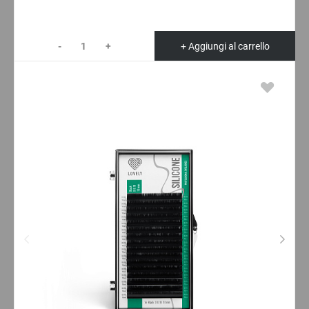
-
+
+ Aggiungi al carrello