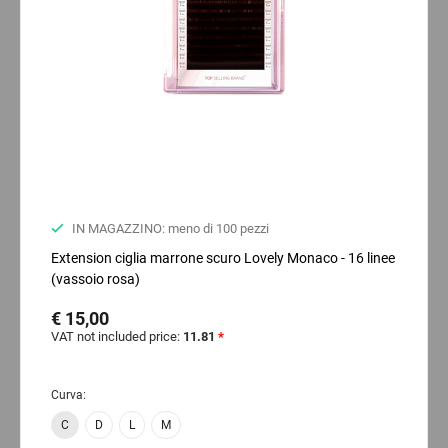
IN MAGAZZINO: meno di 100 pezzi
Extension ciglia marrone scuro Lovely Monaco - 16 linee
(vassoio rosa)
€ 15,00
VAT not included price:
11.81
*
Curva:
C
D
L
M