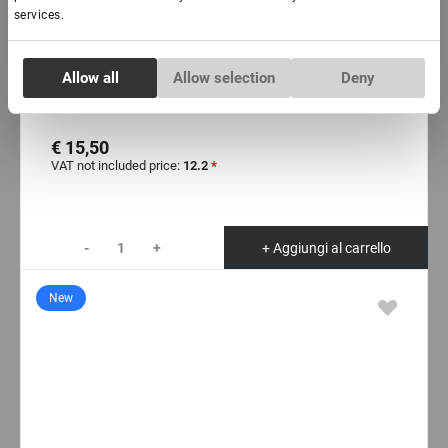
services.
IN MAGAZZINO: più di 100 pezzi
Consent
Allow all
Allow selection
Deny
Necessary
Adesivo per laminazione ciglia «Force», 5 ml
Selection
€ 15,50
Preferences
VAT not included price:
12.2
*
Statistics
-
+
+ Aggiungi al carrello
Marketing
New