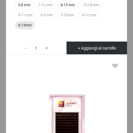
5-8 mm
7-12 mm
8-15 mm
15-18 mm
9-11 mm
5-9 mm
5-13mm
9-12 mm
6-13mm
-
+
+ Aggiungi al carrello