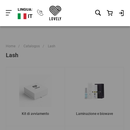
LINGUA:
IT
Home
/
Catalogos
/
Lash
Lash
Kit di avviamento
Laminazione e biowave