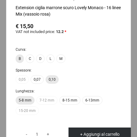
Extension ciglia marrone scuro Lovely Monaco - 16 linee
Mix (vassoio rosa)
€ 15,50
VAT not included price:
12.2
*
Curva:
B
C
D
L
M
Spessore:
0,05
0,07
0,10
Lunghezza:
5-8 mm
7-12 mm
8-15 mm
6-13mm
15-20 mm
-
+
+ Aggiungi al carrello