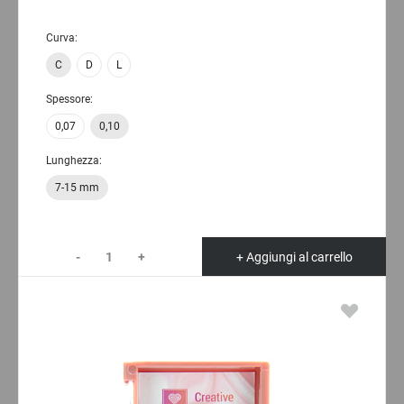
Curva:
C
D
L
Spessore:
0,07
0,10
Lunghezza:
7-15 mm
-
+
+ Aggiungi al carrello