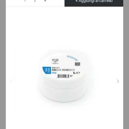
-
+
+ Aggiungi al carrello