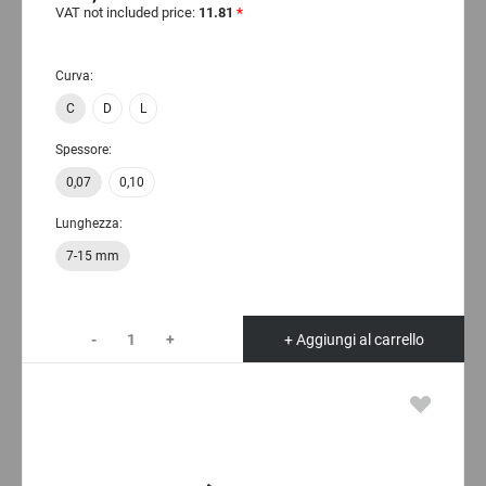
VAT not included price:
11.81
*
Curva:
C
D
L
Spessore:
0,07
0,10
Lunghezza:
7-15 mm
-
+
+ Aggiungi al carrello