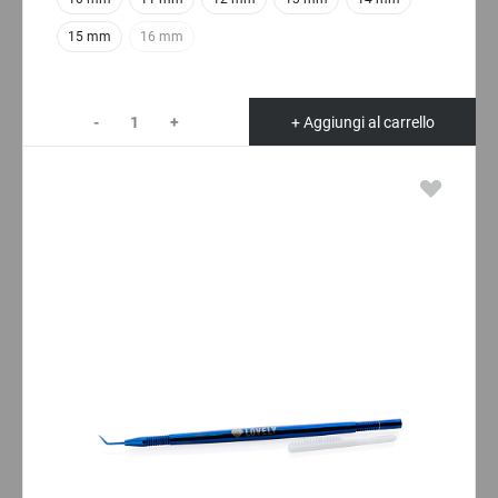
15 mm
16 mm
-
+
+ Aggiungi al carrello