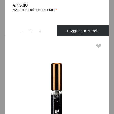
€ 15,00
VAT not included price:
11.81
*
-
+
+ Aggiungi al carrello