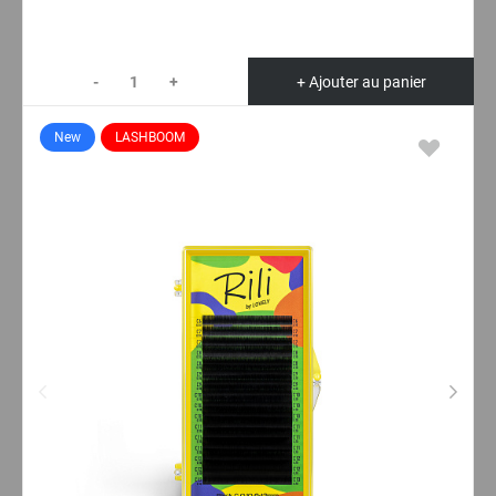
-
+
+ Ajouter au panier
New
LASHBOOM