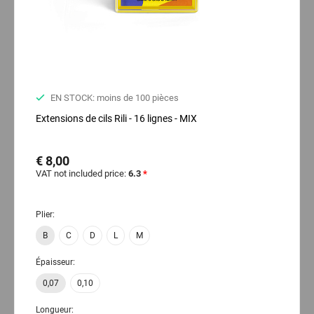
EN STOCK: moins de 100 pièces
Extensions de cils Rili - 16 lignes - MIX
€ 8,00
VAT not included price:
6.3
*
Plier:
B
C
D
L
M
Épaisseur:
0,07
0,10
Longueur: