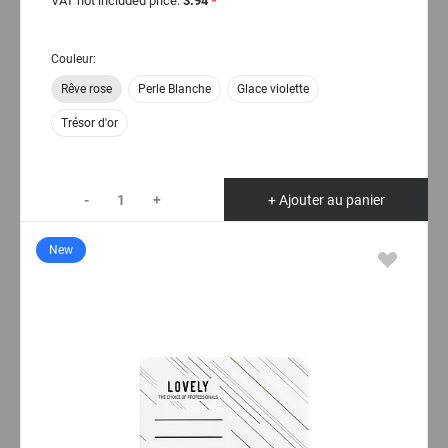
VAT not included price:
3.94
*
Couleur:
Rêve rose
Perle Blanche
Glace violette
Trésor d'or
-
+
+ Ajouter au panier
New