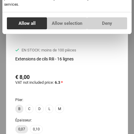
services.
Consent
Allow all
Allow selection
Deny
Necessary
Selection
Preferences
EN STOCK: moins de 100 pièces
Extensions de cils Rili - 16 lignes
Statistics
€ 8,00
Marketing
VAT not included price:
6.3
*
Plier:
B
C
D
L
M
Épaisseur:
0,07
0,10