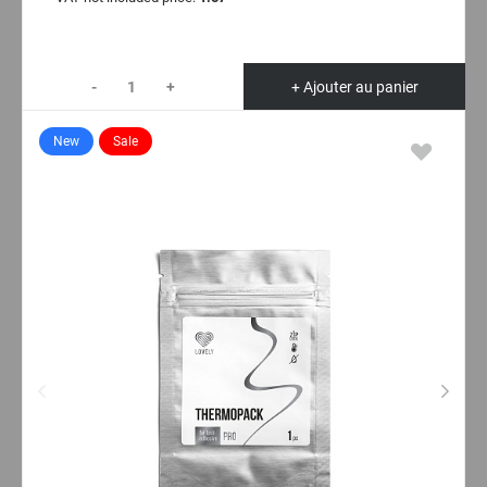
-
+
+ Ajouter au panier
New
Sale