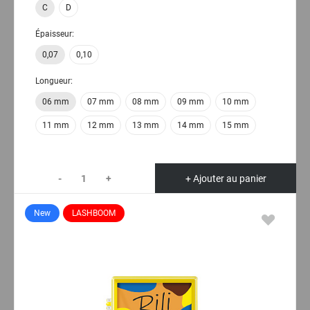
C
D
Épaisseur:
0,07
0,10
Longueur:
06 mm
07 mm
08 mm
09 mm
10 mm
11 mm
12 mm
13 mm
14 mm
15 mm
-
+
+ Ajouter au panier
New
LASHBOOM