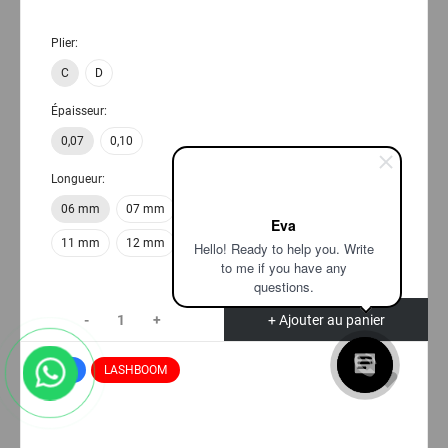
Plier:
C
D
Épaisseur:
0,07
0,10
Longueur:
06 mm
07 mm
08 mm
09 mm
10 mm
Eva
11 mm
12 mm
13 mm
14 mm
15 mm
Hello! Ready to help you. Write
to me if you have any
questions.
-
+
+ Ajouter au panier
New
LASHBOOM