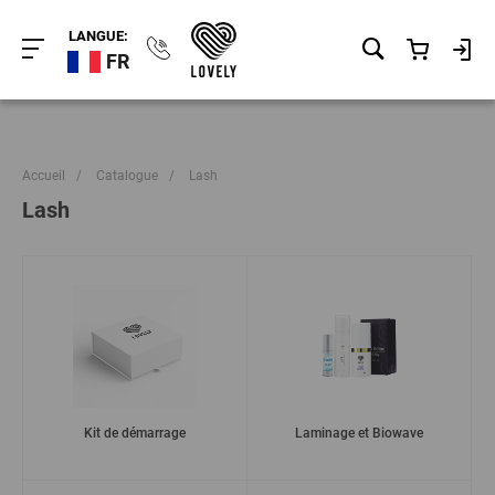
LANGUE:
FR
Accueil
/
Catalogue
/
Lash
Lash
Kit de démarrage
Laminage et Biowave