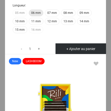
Longueur:
05 mm
06 mm
07 mm
08 mm
09 mm
10 mm
11 mm
12 mm
13 mm
14 mm
15 mm
16 mm
-
+
+ Ajouter au panier
New
LASHBOOM