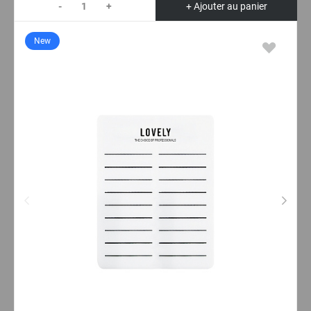
-
+
+ Ajouter au panier
New