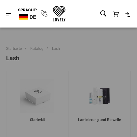
SPRACHE:
DE
Startseite
/
Katalog
/
Lash
Lash
Starterkit
Laminierung und Biowelle