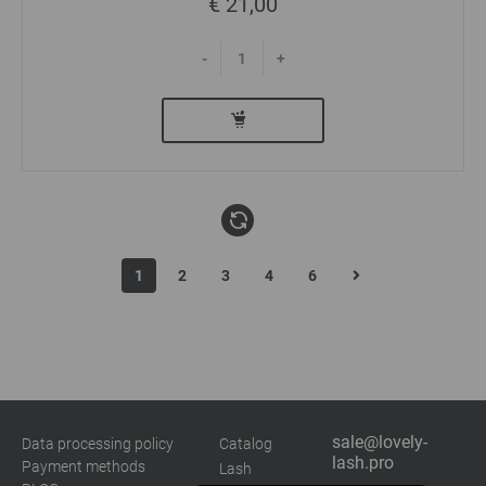
€ 21,00
-
+
1
2
3
4
6
sale@lovely-
Data processing policy
Catalog
lash.pro
Payment methods
Lash