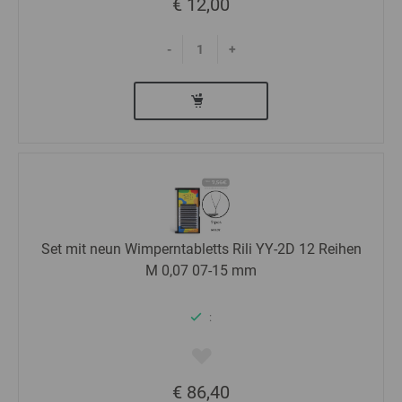
€ 12,00
-
+
Set mit neun Wimperntabletts Rili YY-2D 12 Reihen
M 0,07 07-15 mm
:
€ 86,40