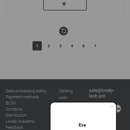
1
2
3
4
6
sale@lovely-
Data processing policy
Catalog
lash.pro
Payment methods
Lash
BLOG
Brow
Contacts
Distribution
Lovely Academy
Eva
Feedback