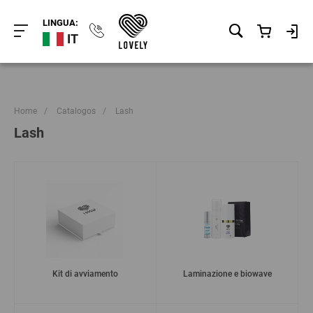
LINGUA:
IT
Home
/
Catalogos
/
Lash
Lash
Kit di avviamento
Laminazione e biowave