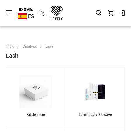
IDIOMA:
ES
Inicio
/
Catálogo
/
Lash
Lash
Kit de inicio
Laminado y Biowave