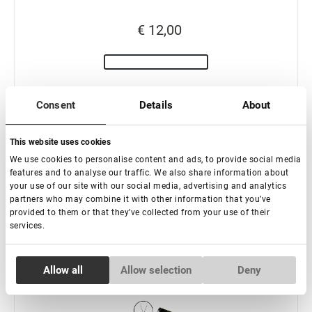
€ 12,00
Consent
Details
About
This website uses cookies
We use cookies to personalise content and ads, to provide social media
Fibras tecnológicas pestañas YY-2D Rili - 12 líneas
features and to analyse our traffic. We also share information about
your use of our site with our social media, advertising and analytics
partners who may combine it with other information that you’ve
provided to them or that they’ve collected from your use of their
€ 12,00
services.
Consent
Allow all
Allow selection
Deny
Necessary
Selection