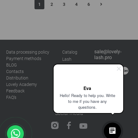
1
2
3
4
6
sale@lovely-
Data processing policy
Catalog
lash.pro
Payment methods
Lash
BLOG
Brow
Contacts
Distribution
Lovely Academy
Eva
Feedback
Hello! Ready to help you. Write
FAQ's
to me if you have any
questions.
Social media