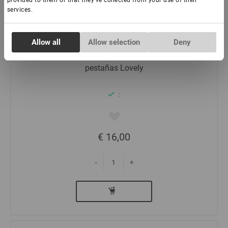
provided to them or that they’ve collected from your use of their
services.
Consent
Allow all
Allow selection
Deny
Necessary
Selection
Pinzas curvas estándar para extensiones de
pestañas Lovely
Preferences
:
Statistics
€ 16,00
Marketing
-
+