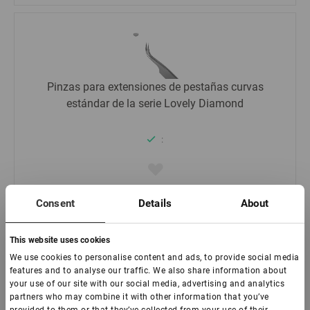
Pinzas para extensiones de pestañas curvas
estándar de la serie Lovely Diamond
:
€ 18,00
Consent
Details
About
-
+
This website uses cookies
We use cookies to personalise content and ads, to provide social media
features and to analyse our traffic. We also share information about
your use of our site with our social media, advertising and analytics
partners who may combine it with other information that you’ve