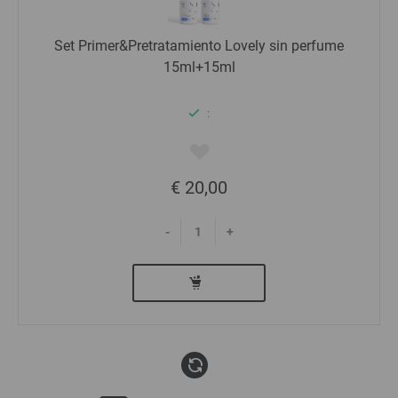
Set Primer&Pretratamiento Lovely sin perfume
15ml+15ml
:
€ 20,00
-
+