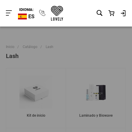
IDIOMA:
ES
Inicio
/
Catálogo
/
Lash
Lash
Kit de inicio
Laminado y Biowave