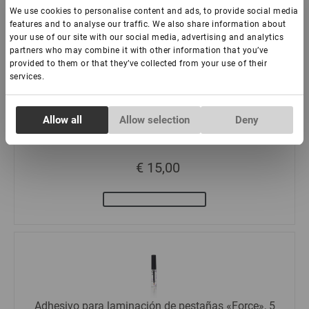
We use cookies to personalise content and ads, to provide social media
features and to analyse our traffic. We also share information about
your use of our site with our social media, advertising and analytics
partners who may combine it with other information that you’ve
provided to them or that they’ve collected from your use of their
services.
Extensiones de pestañas "Azul" Lovely - 16 líneas
Consent
Allow all
Allow selection
Deny
Mix (bandeja rosa)
Necessary
Selection
€ 15,00
Preferences
Statistics
Marketing
Adhesivo para laminación de pestañas «Force», 5