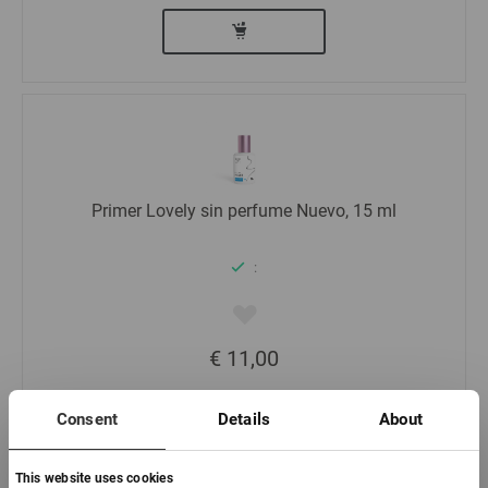
Primer Lovely sin perfume Nuevo, 15 ml
:
€ 11,00
-
+
Consent
Details
About
This website uses cookies