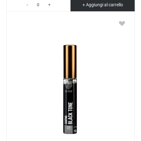
-
+
+ Aggiungi al carrello