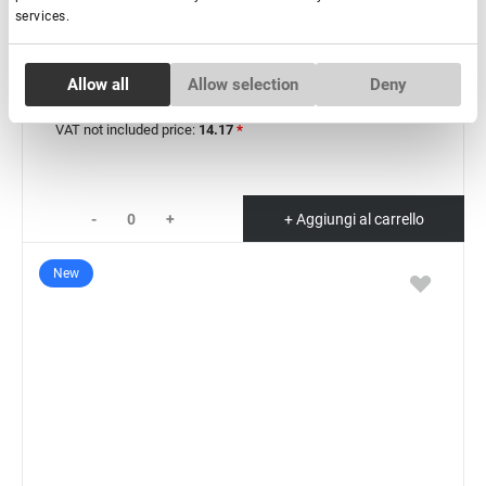
IN MAGAZZINO: più di 100 pezzi
services.
Pinzette per extension ciglia serie Lovely Diamond, 45
gradi con fascia, 5 mm
Consent
Allow all
Allow selection
Deny
Necessary
Selection
€ 18,00
VAT not included price:
14.17
*
Preferences
-
+
+ Aggiungi al carrello
Statistics
New
Marketing