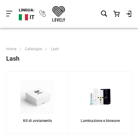
LINGUA:
IT
Home
/
Catalogos
/
Lash
Lash
Kit di avviamento
Laminazione e biowave