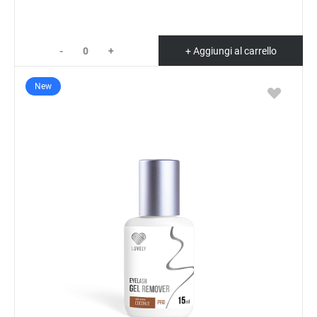
-
+
+ Aggiungi al carrello
New