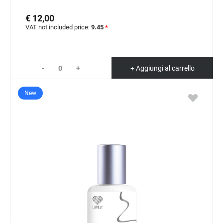
€ 12,00
VAT not included price:
9.45
*
-
+
+ Aggiungi al carrello
New