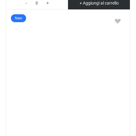
-
+
+ Aggiungi al carrello
New