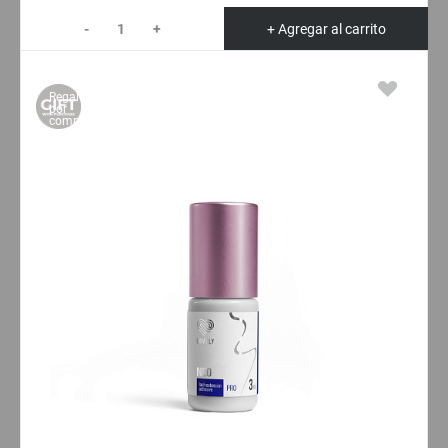
-
+
+ Agregar al carrito
Regalo
por
compra