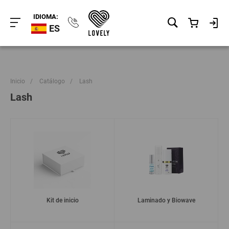
IDIOMA:
ES
Inicio
/
Catálogo
/
Lash
Lash
Kit de inicio
Laminado y Biowave