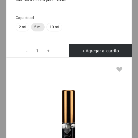
Capacidad
2 ml
5 ml
10 ml
-
+
+ Agregar al carrito