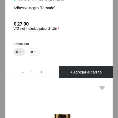
EN STOCK: más de 100 piezas
Adhesivo negro "Tornado"
€ 27,00
VAT not included price:
21.26
*
Capacidad
5 ml
10 ml
-
+
+ Agregar al carrito