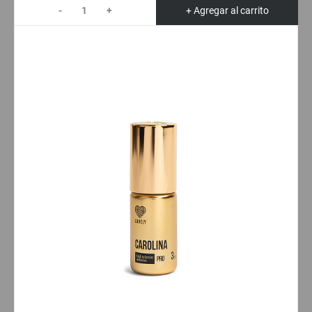
-
+
+ Agregar al carrito