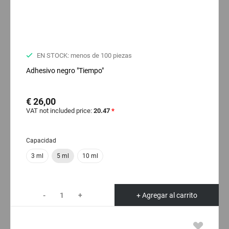
EN STOCK: menos de 100 piezas
Adhesivo negro "Tiempo"
€ 26,00
VAT not included price:
20.47
*
Capacidad
3 ml
5 ml
10 ml
-
+
+ Agregar al carrito