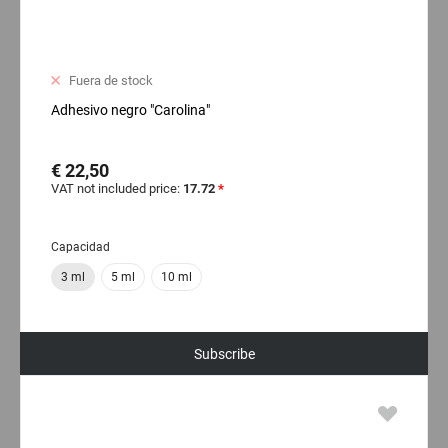
Fuera de stock
Adhesivo negro "Carolina"
€ 22,50
VAT not included price:
17.72
*
Capacidad
3 ml
5 ml
10 ml
Subscribe