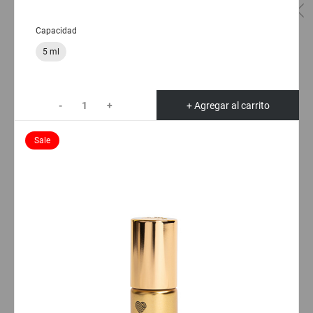
Capacidad
5 ml
-
+
+ Agregar al carrito
Sale