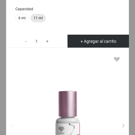
Capacidad
6 ml
11 ml
-
+
+ Agregar al carrito