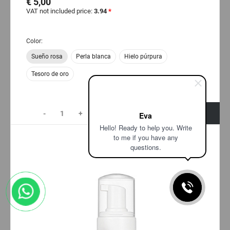
€ 5,00
VAT not included price:
3.94
*
Color:
Sueño rosa
Perla blanca
Hielo púrpura
Tesoro de oro
-
+
+ Agregar al carrito
Eva
Hello! Ready to help you. Write
to me if you have any
questions.