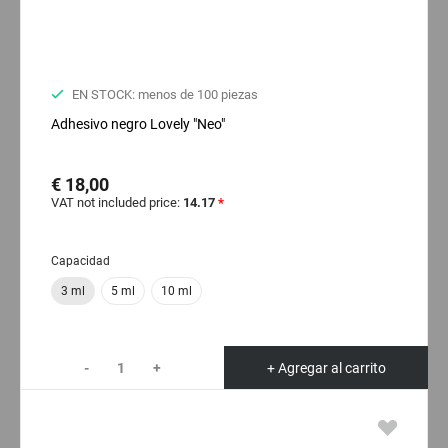
EN STOCK: menos de 100 piezas
Adhesivo negro Lovely "Neo"
€ 18,00
VAT not included price:
14.17
*
Capacidad
3 ml
5 ml
10 ml
-
+
+ Agregar al carrito