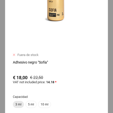
Fuera de stock
Adhesivo negro "Sofía"
€ 18,00
€ 22,50
VAT not included price:
14.18
*
Capacidad
3 ml
5 ml
10 ml