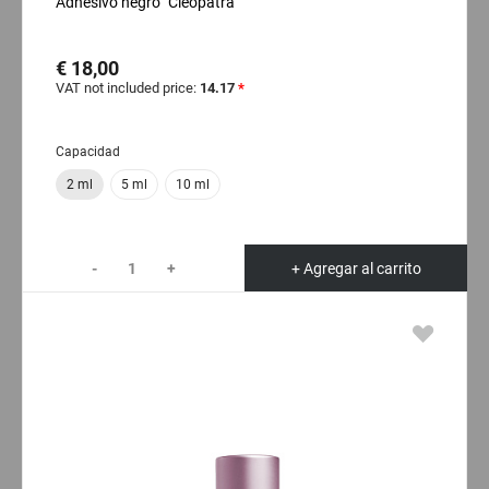
Adhesivo negro "Cleopatra"
€ 18,00
VAT not included price:
14.17
*
Capacidad
2 ml
5 ml
10 ml
-
+
+ Agregar al carrito