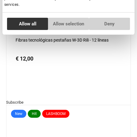
services.
Consent
Allow all
Allow selection
Deny
Necessary
Selection
Fuera de stock
Fibras tecnológicas pestañas W-3D Rili - 12 líneas
Preferences
€ 12,00
Statistics
Marketing
Subscribe
New
Hit
LASHBOOM