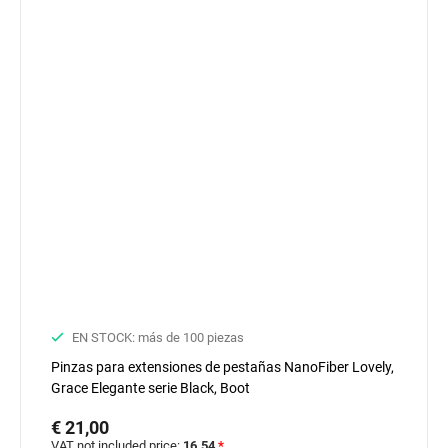
EN STOCK: más de 100 piezas
Pinzas para extensiones de pestañas NanoFiber Lovely,
Grace Elegante serie Black, Boot
€ 21,00
VAT not included price:
16.54
*