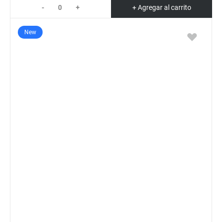
-
+
+ Agregar al carrito
New