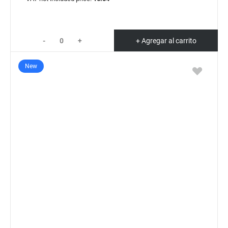
-
+
+ Agregar al carrito
New