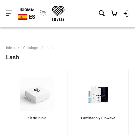
IDIOMA:
ES
Inicio
/
Catálogo
/
Lash
Lash
Kit de inicio
Laminado y Biowave