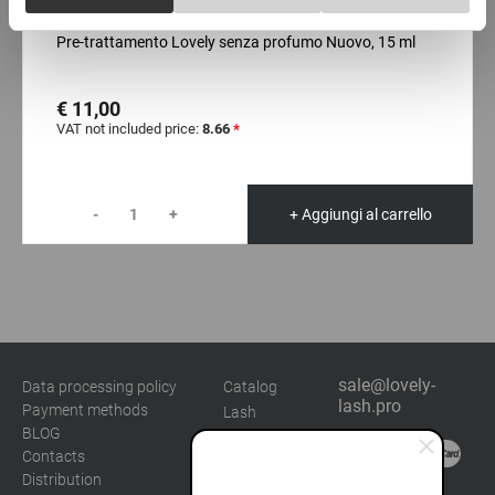
Necessary
Selection
IN MAGAZZINO: più di 100 pezzi
Pre-trattamento Lovely senza profumo Nuovo, 15 ml
Preferences
€ 11,00
VAT not included price:
8.66
*
Statistics
Marketing
-
+
+ Aggiungi al carrello
sale@lovely-
Data processing policy
Catalog
lash.pro
Payment methods
Lash
BLOG
Brow
Contacts
Distribution