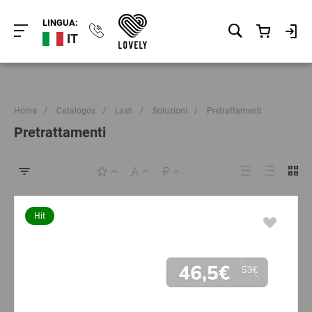
LINGUA:
IT
Home
/
Catalogos
/
Lash
/
Soluzioni
/
Pretrattamenti
Pretrattamenti
Hit