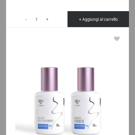
-
+
+ Aggiungi al carrello