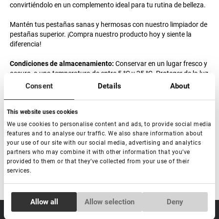
convirtiéndolo en un complemento ideal para tu rutina de belleza.
Mantén tus pestañas sanas y hermosas con nuestro limpiador de
pestañas superior. ¡Compra nuestro producto hoy y siente la
diferencia!
Condiciones de almacenamiento:
Conservar en un lugar fresco y
oscuro, a una temperatura de entre 5 °C y 25 °C. Proteger de la luz
solar directa, fuentes de calor y la luz. No mantener el envase
Consent
Details
About
abierto ni húmedo.
This website uses cookies
Vida útil del producto:
24 meses.
We use cookies to personalise content and ads, to provide social media
Fecha de caducidad después de la apertura:
6 meses.
features and to analyse our traffic. We also share information about
your use of our site with our social media, advertising and analytics
partners who may combine it with other information that you’ve
provided to them or that they’ve collected from your use of their
services.
Consent
Allow all
Allow selection
Deny
Necessary
Selection
sale@lovely-