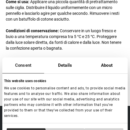
Come si usa:
Applicare una piccola quantità di pretrattamento
sulle ciglia. Distribuire il liquido uniformemente con un micro
pennello e lasciarlo agire per qualche secondo. Rimuovere i resti
con un batuffolo di cotone asciutto.
Condizioni di conservazione:
Conservare in un luogo fresco e
buio a una temperatura compresa tra 5 °C e 25 °C. Proteggere
dalla luce solare diretta, da fonti di calore e dalla luce. Non tenere
la confezione aperta o bagnata.
Durata di conservazione del prodotto:
24 mesi.
Consent
Details
About
Data di scadenza dopo l'apertura:
6 mesi.
Made in China
This website uses cookies
We use cookies to personalise content and ads, to provide social media
features and to analyse our traffic. We also share information about
your use of our site with our social media, advertising and analytics
partners who may combine it with other information that you’ve
provided to them or that they’ve collected from your use of their
services.
sale@lovely-
Data processing policy
Catalog
lash.pro
Payment methods
Lash
BLOG