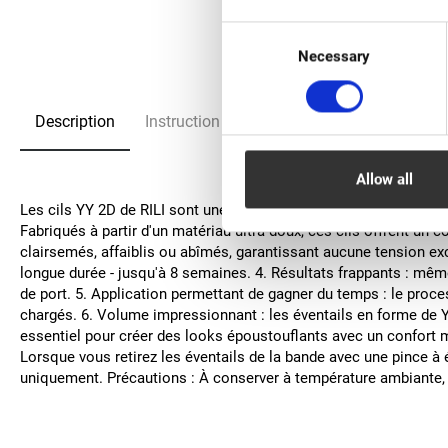
Consent
Necessary
Selection
Description
Instruction
FAQ
Allow all
Les cils YY 2D de RILI sont une solution innovante pour les artis
Fabriqués à partir d'un matériau ultra-doux, ces cils offrent un c
clairsemés, affaiblis ou abîmés, garantissant aucune tension exc
longue durée - jusqu'à 8 semaines. 4. Résultats frappants : mêm
de port. 5. Application permettant de gagner du temps : le proces
chargés. 6. Volume impressionnant : les éventails en forme de Y a
essentiel pour créer des looks époustouflants avec un confort 
Lorsque vous retirez les éventails de la bande avec une pince à 
uniquement. Précautions : À conserver à température ambiante, à 