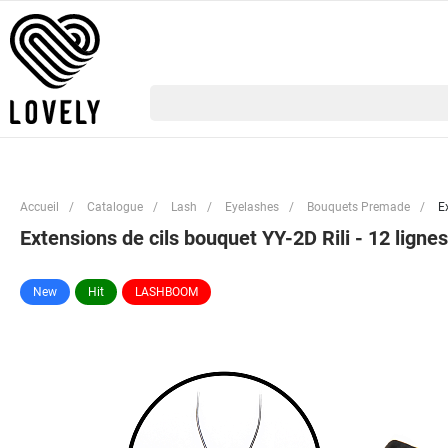
Accueil
/
Catalogue
/
Lash
/
Eyelashes
/
Bouquets Premade
/
E
Extensions de cils bouquet YY-2D Rili - 12 ligne
New
Hit
LASHBOOM