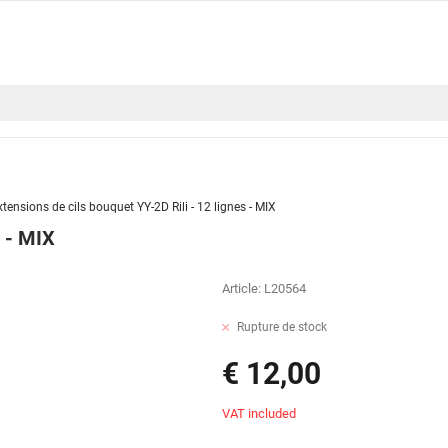
xtensions de cils bouquet YY-2D Rili - 12 lignes - MIX
s - MIX
Article:
L20564
Rupture de stock
€ 12,00
VAT included