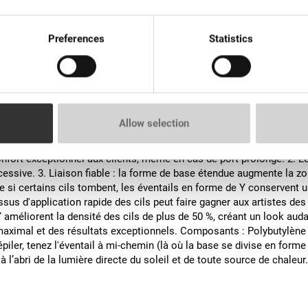
Preferences
Statistics
Allow selection
tes des cils, conçue pour répondre aux normes les plus élevées de l'
onfort exceptionnel aux clients, même en cas de port prolongé. 2. Lég
essive. 3. Liaison fiable : la forme de base étendue augmente la zo
e si certains cils tombent, les éventails en forme de Y conservent 
sus d'application rapide des cils peut faire gagner aux artistes des 
méliorent la densité des cils de plus de 50 %, créant un look audaci
maximal et des résultats exceptionnels. Composants : Polybutylène
épiler, tenez l'éventail à mi-chemin (là où la base se divise en for
l’abri de la lumière directe du soleil et de toute source de chaleur