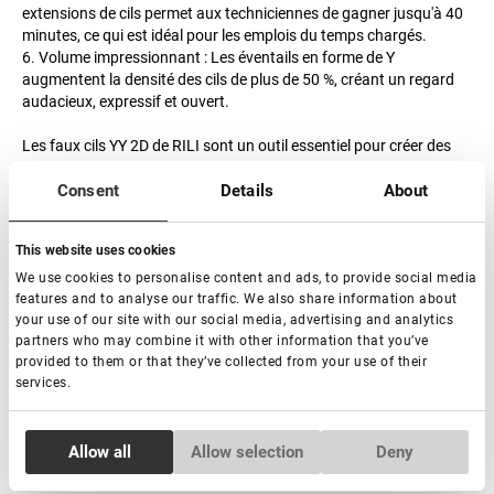
extensions de cils permet aux techniciennes de gagner jusqu'à 40
minutes, ce qui est idéal pour les emplois du temps chargés.
6. Volume impressionnant : Les éventails en forme de Y
augmentent la densité des cils de plus de 50 %, créant un regard
audacieux, expressif et ouvert.
Les faux cils YY 2D de RILI sont un outil essentiel pour créer des
looks époustouflants avec un confort maximal et des résultats
Consent
Details
About
exceptionnels.
C
composants
: Monofilament synthétique de polybutylène
This website uses cookies
téréphtapate.
We use cookies to personalise content and ads, to provide social media
features and to analyse our traffic. We also share information about
Conditions de stockage
: Pour usage externe uniquement.
your use of our site with our social media, advertising and analytics
partners who may combine it with other information that you’ve
Précautions
: Conserver à température ambiante, à l’abri de la
provided to them or that they’ve collected from your use of their
lumière directe du soleil et des sources de chaleur.
Tenir hors de
services.
portée des enfants.
Fabriqué en Chine
Consent
Allow all
Allow selection
Deny
Necessary
Selection