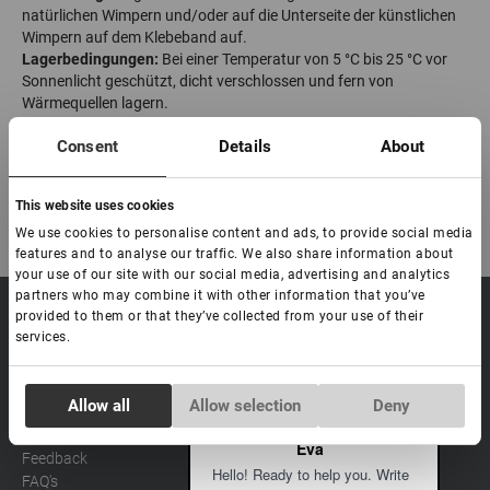
natürlichen Wimpern und/oder auf die Unterseite der künstlichen
Wimpern auf dem Klebeband auf.
Lagerbedingungen:
Bei einer Temperatur von 5 °C bis 25 °C vor
Sonnenlicht geschützt, dicht verschlossen und fern von
Wärmequellen lagern.
Haltbarkeit des Produkts:
24 Monate.
Consent
Details
About
Haltbarkeit nach Anbruch:
6 Monate.
In China hergestellt
This website uses cookies
We use cookies to personalise content and ads, to provide social media
features and to analyse our traffic. We also share information about
your use of our site with our social media, advertising and analytics
partners who may combine it with other information that you’ve
provided to them or that they’ve collected from your use of their
sale@lovely-
Data processing policy
Catalog
services.
lash.pro
Payment methods
Lash
BLOG
Brow
Contacts
Consent
Allow all
Allow selection
Deny
Distribution
Necessary
Selection
Lovely Academy
Eva
Feedback
Hello! Ready to help you. Write
FAQ's
Preferences