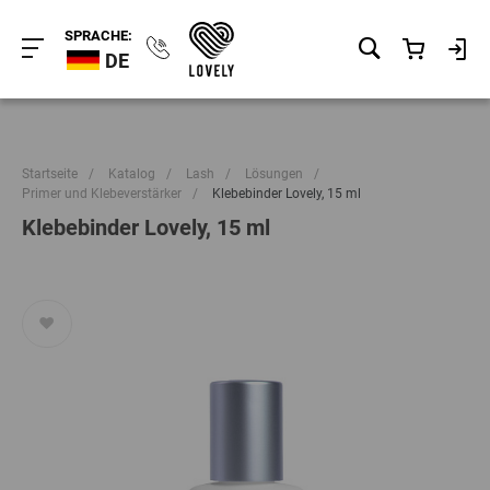
SPRACHE:
DE
Startseite
/
Katalog
/
Lash
/
Lösungen
/
Primer und Klebeverstärker
/
Klebebinder Lovely, 15 ml
Klebebinder Lovely, 15 ml