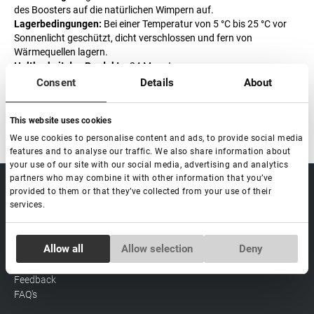
des Boosters auf die natürlichen Wimpern auf.
Lagerbedingungen:
Bei einer Temperatur von 5 °C bis 25 °C vor
Sonnenlicht geschützt, dicht verschlossen und fern von
Wärmequellen lagern.
Haltbarkeit des Produkts:
24 Monate.
Haltbarkeit nach Anbruch:
6 Monate.
Consent
Details
About
In China hergestellt
This website uses cookies
We use cookies to personalise content and ads, to provide social media
features and to analyse our traffic. We also share information about
your use of our site with our social media, advertising and analytics
partners who may combine it with other information that you’ve
sale@lovely-
Data processing policy
Catalog
provided to them or that they’ve collected from your use of their
lash.pro
services.
Payment methods
Lash
BLOG
Brow
Contacts
Consent
Allow all
Allow selection
Deny
Distribution
Necessary
Selection
Lovely Academy
Feedback
FAQ's
Preferences