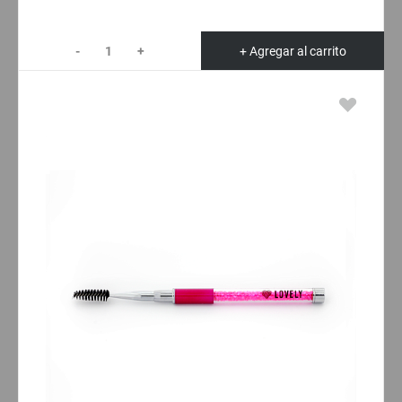
-
+
+ Agregar al carrito