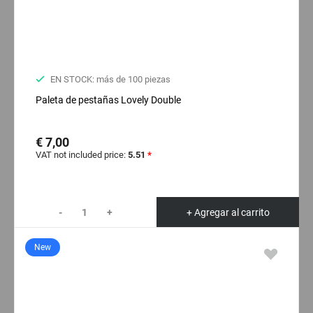
EN STOCK: más de 100 piezas
Paleta de pestañas Lovely Double
€ 7,00
VAT not included price:
5.51
*
-
+
+ Agregar al carrito
New