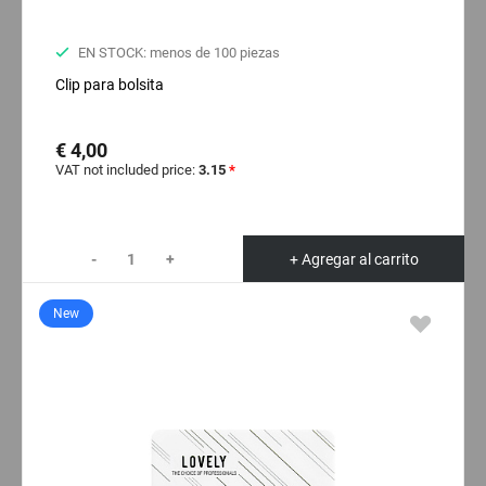
EN STOCK: menos de 100 piezas
Clip para bolsita
€ 4,00
VAT not included price:
3.15
*
-
+
+ Agregar al carrito
New