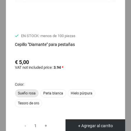
EN STOCK: menos de 100 piezas
Cepillo "Diamante" para pestañas
€ 5,00
VAT not included price:
3.94
*
Color:
Sueño rosa
Perla blanca
Hielo púrpura
Tesoro de oro
-
+
+ Agregar al carrito