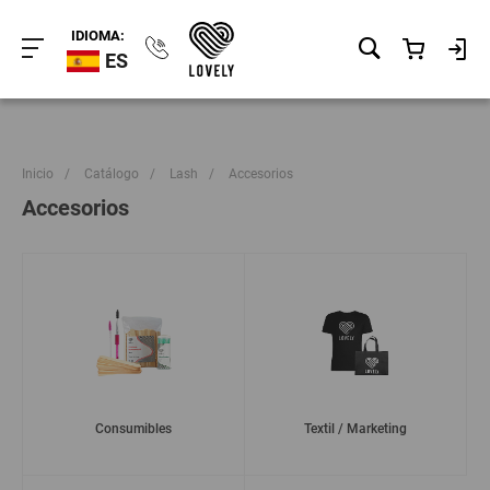
IDIOMA:
ES
Inicio
/
Catálogo
/
Lash
/
Accesorios
Accesorios
Consumibles
Textil / Marketing