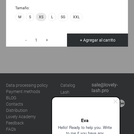
Tamaño:
M
S
XS
L
SG
XXL
-
+
+ Agregar al carrito
sale@lovely-
Data processing policy
Catalog
lash.pro
Payment methods
Lash
BLOG
Brow
Contacts
Distribution
Lovely Academy
Eva
Feedback
Hello! Ready to help you. Write
FAQ's
to me if you have any