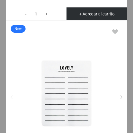
-
+
+ Agregar al carrito
New