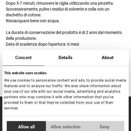
Dopo 5-7 minuti, rimuovere le ciglia utilizzando una pinzetta.
Successivamente, pulire i residui di solvente e colla con un
dischetto di cotone.
Risciacquare bene con acqua.
La durata di conservazione del prodotto è di 2 anni dal momento
della produzione.
Data di scadenza dopo l'apertura: 6 mesi
Con aroma di mora
Consent
Details
About
This website uses cookies
We use cookies to personalise content and ads, to provide social media
features and to analyse our traffic. We also share information about
your use of our site with our social media, advertising and analytics
partners who may combine it with other information that you’ve
provided to them or that they’ve collected from your use of their
sale@lovely-
Data processing policy
Catalog
services.
lash.pro
Payment methods
Lash
BLOG
Brow
Consent
Allow all
Allow selection
Deny
Contacts
Necessary
Selection