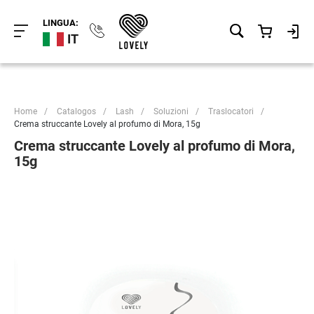
LINGUA:
IT
Home
/
Catalogos
/
Lash
/
Soluzioni
/
Traslocatori
/
Crema struccante Lovely al profumo di Mora, 15g
Crema struccante Lovely al profumo di Mora,
15g