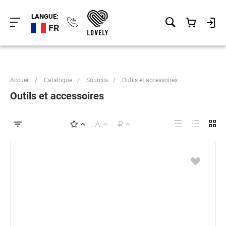
LANGUE:
FR
Accueil
/
Catalogue
/
Sourcils
/
Outils et accessoires
Outils et accessoires