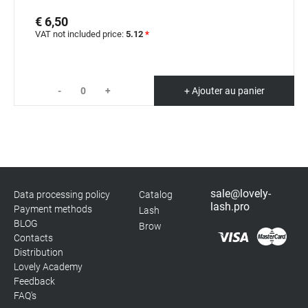
€ 6,50
VAT not included price:
5.12
*
-
+
+ Ajouter au panier
sale@lovely-
Data processing policy
Catalog
lash.pro
Payment methods
Lash
BLOG
Brow
Contacts
Distribution
Lovely Academy
Feedback
FAQ's