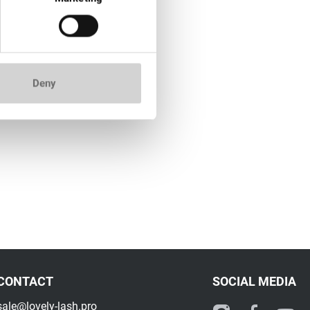
Deny
ura suave y suprema.
CONTACT
SOCIAL MEDIA
sale@lovely-lash.pro