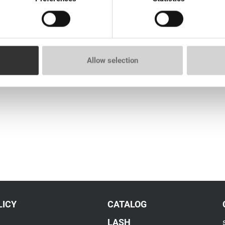
tencia ideal de henna.
Allow selection
ento de teñido.
que proporciona el producto final para obtener resultados de text
LICY
CATALOG
LASH