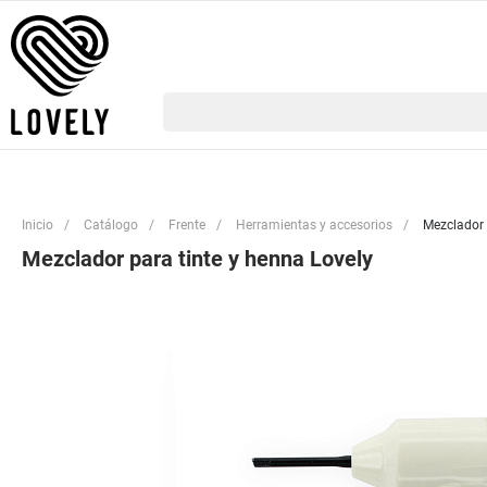
Inicio
/
Catálogo
/
Frente
/
Herramientas y accesorios
/
Mezclador 
Mezclador para tinte y henna Lovely