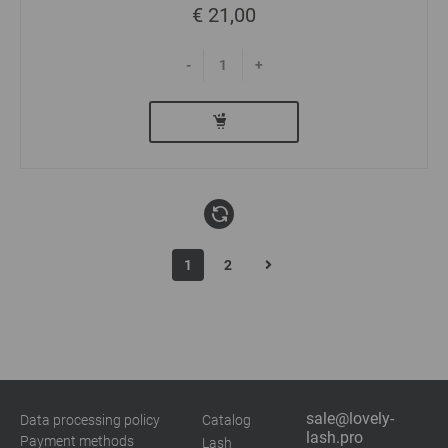
€ 21,00
-
+
1
2
sale@lovely-
Data processing policy
Catalog
lash.pro
Payment methods
Lash