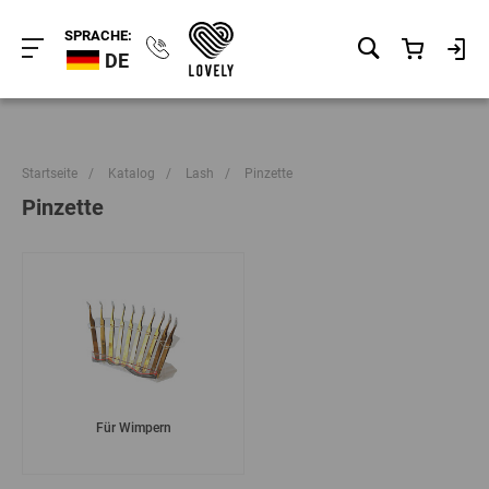
SPRACHE:
DE
Startseite
/
Katalog
/
Lash
/
Pinzette
Pinzette
Für Wimpern