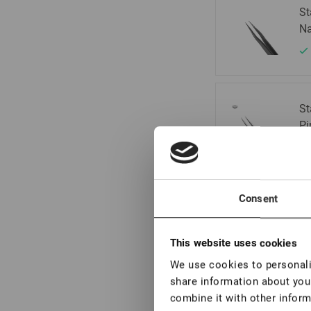
St
Na
St
Pi
Consent
St
Pi
Se
This website uses cookies
We use cookies to personalis
share information about your
combine it with other inform