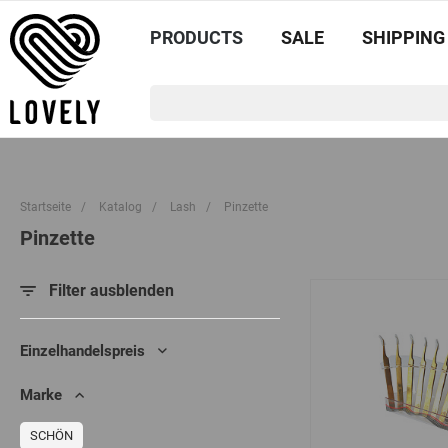
PRODUCTS
SALE
SHIPPING
Startseite
/
Katalog
/
Lash
/
Pinzette
Pinzette
Filter ausblenden
Einzelhandelspreis
Marke
SCHÖN