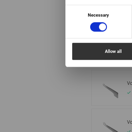
Vo
Consent
Necessary
Selection
Vo
Allow all
Vo
Vo