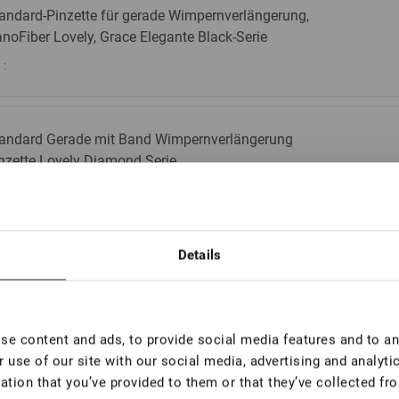
andard-Pinzette für gerade Wimpernverlängerung,
noFiber Lovely, Grace Elegante Black-Serie
:
andard Gerade mit Band Wimpernverlängerung
nzette Lovely Diamond Serie
:
Details
andard Straight mit Band Wimpernverlängerung
nzette NanoFiber Lovely, Grace Elegante Black
rie
:
e content and ads, to provide social media features and to ana
 use of our site with our social media, advertising and analyt
ation that you’ve provided to them or that they’ve collected fro