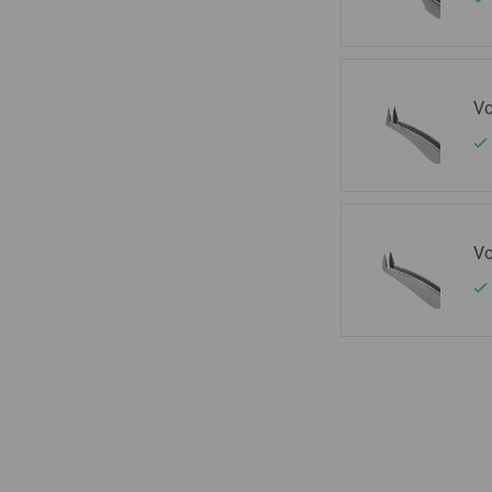
Vo
Vo