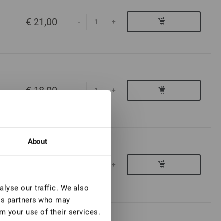
€ 21,00
-
+
€ 18,00
-
+
About
€ 21,00
-
+
lyse our traffic. We also
ics partners who may
m your use of their services.