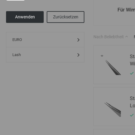
Für Wi
Nach Beliebtheit
EURO
Lash
St
Wi
St
Lo