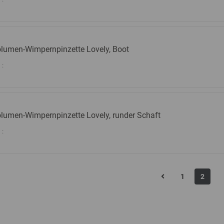
lumen-Wimpernpinzette Lovely, Boot
:
lumen-Wimpernpinzette Lovely, runder Schaft
:
1
2