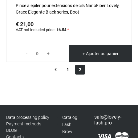
Pince à épiler pour extensions de cils NanoFiber Lovely,
Grace Elegante Black series, Boot
€ 21,00
VAT not included price:
16.54
*
-
+
+ Ajouter au panier
1
2
sale@lovely-
Data processing policy
Catalog
lash.pro
Payment methods
Lash
BLOG
Brow
Contacts