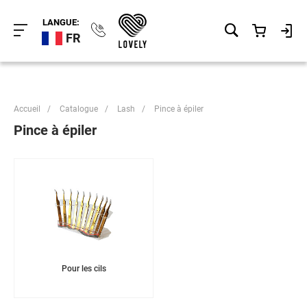
LANGUE:
FR
Accueil
/
Catalogue
/
Lash
/
Pince à épiler
Pince à épiler
Pour les cils