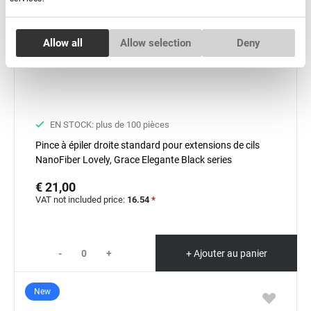
Consent
Allow all
Allow selection
Deny
Necessary
Selection
Preferences
EN STOCK: plus de 100 pièces
Statistics
Pince à épiler droite standard pour extensions de cils
NanoFiber Lovely, Grace Elegante Black series
Marketing
€ 21,00
VAT not included price:
16.54
*
-
+
+ Ajouter au panier
New