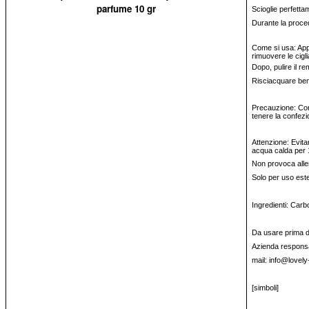
parfume 10 gr
Scioglie perfettam
Durante la proced
Come si usa: Appl
rimuovere le cigl
Dopo, pulire il r
Risciacquare be
Precauzione: Cons
tenere la confezi
Attenzione: Evitar
acqua calda per 
Non provoca alle
Solo per uso est
Ingredienti: Carb
Da usare prima del
Azienda responsa
mail: info@lovely
[simboli]