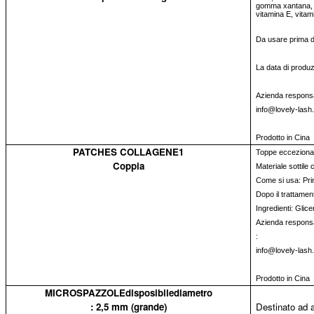
gomma xantana, v
vitamina E, vitam
Da usare prima de
La data di produz
Azienda respons
info@lovely-lash
Prodotto in Cina
PATCHES COLLAGENE1
Toppe eccezionali 
Coppia
Materiale sottile
Come si usa: Prima
Dopo il trattament
Ingredienti: Glice
Azienda responsa
:
info@lovely-lash.
Prodotto in Cina
MICROSPAZZOLEdisposibilediametro
: 2,5 mm (grande)
Destinato ad a