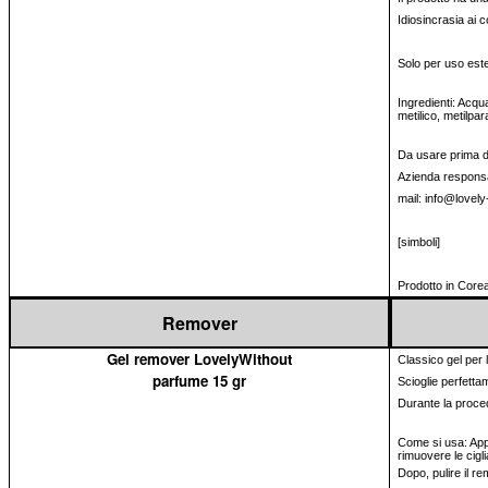
Idiosincrasia ai 
Solo per uso est
Ingredienti: Acqua
metilico, metilpa
Da usare prima del
Azienda responsa
mail: info@lovely
[simboli]
Prodotto in Core
Remover
Gel remover LovelyWithout
Classico gel per la
parfume 15 gr
Scioglie perfettam
Durante la proced
Come si usa: Appl
rimuovere le cigl
Dopo, pulire il r