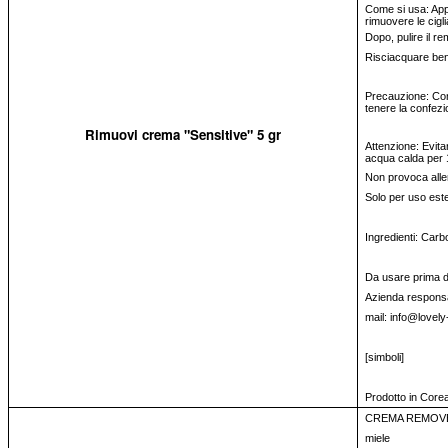
Come si usa: Appl
rimuovere le cigl
Dopo, pulire il r
Risciacquare be
Precauzione: Cons
tenere la confezi
Rimuovi crema "Sensitive" 5 gr
Attenzione: Evitar
acqua calda per 
Non provoca alle
Solo per uso est
Ingredienti: Carb
Da usare prima del
Azienda responsa
mail: info@lovely
[simboli]
Prodotto in Core
CREMA REMOVER
miele