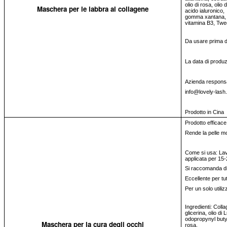
olio di rosa, oli
Maschera per le labbra al collagene
acido ialuronico,
gomma xantana, v
vitamina B3, Twe
Da usare prima de
La data di produz
Azienda respons
info@lovely-lash
Prodotto in Cina
Prodotto efficace
Rende la pelle mo
Come si usa: Lava
applicata per 15-2
Si raccomanda di
Eccellente per tutti
Per un solo utiliz
Ingredienti: Colla
glicerina, olio di 
odopropynyl butyl
Maschera per la cura degli occhi
rosa,