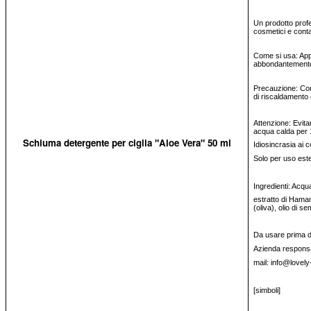
Un prodotto profe
cosmetici e conta
Come si usa: App
abbondantement
Precauzione: Con
di riscaldamento 
Attenzione: Evitar
acqua calda per 
Schiuma detergente per ciglia "Aloe Vera" 50 ml
Idiosincrasia ai 
Solo per uso est
Ingredienti: Acqu
estratto di Hamam
(oliva), olio di s
Da usare prima del
Azienda responsa
mail: info@lovely
[simboli]