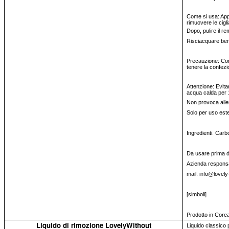
Come si usa: Appl
rimuovere le cigl
Dopo, pulire il r
Risciacquare be
Precauzione: Cons
tenere la confezi
Attenzione: Evitar
acqua calda per 
Non provoca alle
Solo per uso est
Ingredienti: Carb
Da usare prima del
Azienda responsa
mail: info@lovely
[simboli]
Prodotto in Core
Liquido di rimozione LovelyWithout
Liquido classico p