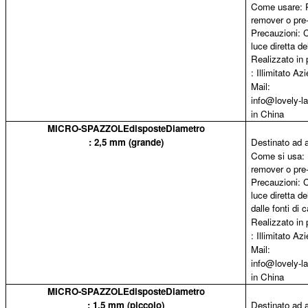
Come usare: Pi
remover o pre-
Precauzioni: C
luce diretta de
Realizzato in 
: Illimitato 
Mail:
info@lovely-
in China
MICRO-SPAZZOLEdisposteDiametro
: 2,5 mm (grande)
Destinato ad a
Come si usa: P
remover o pre-
Precauzioni: C
luce diretta de
dalle fonti di c
Realizzato in 
: Illimitato 
Mail:
info@lovely-
in China
MICRO-SPAZZOLEdisposteDiametro
: 1,5 mm (piccolo)
Destinato ad a