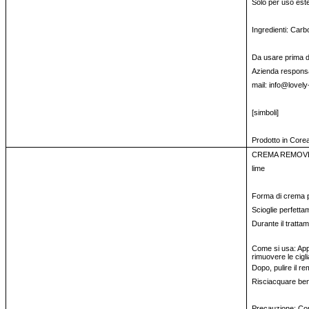
Solo per uso est
Ingredienti: Carb
Da usare prima del
Azienda responsa
mail: info@lovely
[simboli]
Prodotto in Core
CREMA REMOVER
lime
Forma di crema per
Scioglie perfettam
Durante il trattam
Come si usa: Appl
rimuovere le cigl
Dopo, pulire il r
Risciacquare be
Precauzione: Cons