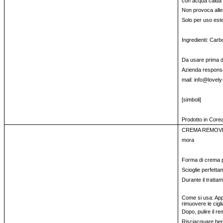
con acqua calda 
Non provoca alle
Solo per uso est
Ingredienti: Carb
Da usare prima del
Azienda responsa
mail: info@lovely
[simboli]
Prodotto in Core
CREMA REMOVER
mora
Forma di crema per
Scioglie perfettam
Durante il trattam
Come si usa: Appl
rimuovere le cigl
Dopo, pulire il r
Risciacquare be