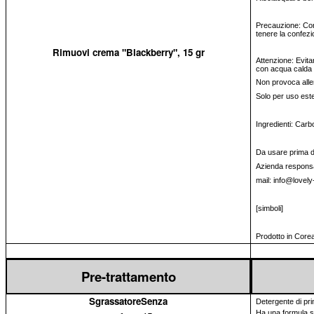
Precauzione: Cons
tenere la confezi
Rimuovi crema "Blackberry", 15 gr
Attenzione: Evita
con acqua calda 
Non provoca alle
Solo per uso est
Ingredienti: Carb
Da usare prima del
Azienda responsa
mail: info@lovely
[simboli]
Prodotto in Core
Pre-trattamento
SgrassatoreSenza
Detergente di pri
Ha una formula sp