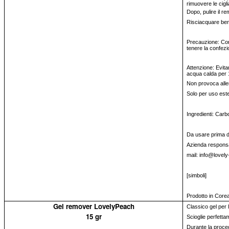
rimuovere le cigl
Dopo, pulire il r
Risciacquare be
Precauzione: Cons
tenere la confezi
Attenzione: Evitar
acqua calda per 
Non provoca alle
Solo per uso est
Ingredienti: Carb
Da usare prima del
Azienda responsa
mail: info@lovely
[simboli]
Prodotto in Core
Gel remover LovelyPeach
Classico gel per la
15 gr
Scioglie perfettam
Durante la proced