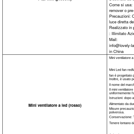
Come si usa: P
remover o pre-
Precauzioni: C
luce diretta de
Realizzato in 
: Illimitato 
Mail:
info@lovely-
in China
Mini ventilatore 
Mini Led fan redM
fan è progettato p
Inoltre, è usato per
Il nome del march
Il mini ventilat
uniformemente l'
Istruzioni: dopo a
Alimentato da due
Mini ventilatore a led (rosso)
Misure precauziona
polverosa.
Conservazione: Te
Tenere lontano da