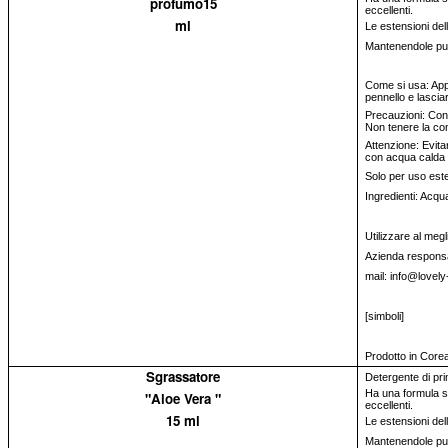
profumo15
eccellenti.
ml
Le estensioni del
Mantenendole pulit
Come si usa: Appl
pennello e lascia
Precauzioni: Conse
Non tenere la con
Attenzione: Evita
con acqua calda 
Solo per uso est
Ingredienti: Acqua
Utilizzare al megl
Azienda responsa
mail: info@lovely
[simboli]
Prodotto in Core
Sgrassatore
Detergente di pri
Ha una formula sp
"Aloe Vera "
eccellenti.
15 ml
Le estensioni del
Mantenendole pulit