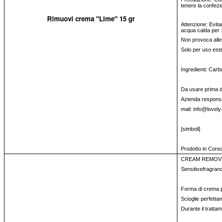
tenere la confezi
Rimuovi crema "Lime" 15 gr
Attenzione: Evitar
acqua calda per 
Non provoca alle
Solo per uso est
Ingredienti: Carb
Da usare prima del
Azienda responsa
mail: info@lovely
[simboli]
Prodotto in Core
CREAM REMOVER
Sensitivefragran
Forma di crema per
Scioglie perfetta
Durante il trattam