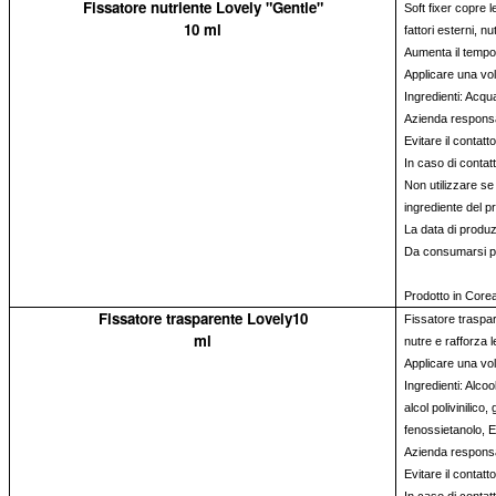
Fissatore nutriente Lovely "Gentle"
Soft fixer copre l
10 ml
fattori esterni, nu
Aumenta il tempo 
Applicare una vo
Ingredienti: Acqua
Azienda responsa
Evitare il contatt
In caso di conta
Non utilizzare se 
ingrediente del pr
La data di produz
Da consumarsi pr
Prodotto in Core
Fissatore trasparente Lovely10
Fissatore traspar
ml
nutre e rafforza l
Applicare una vo
Ingredienti: Alcool
alcol polivinilico,
fenossietanolo, 
Azienda responsa
Evitare il contatt