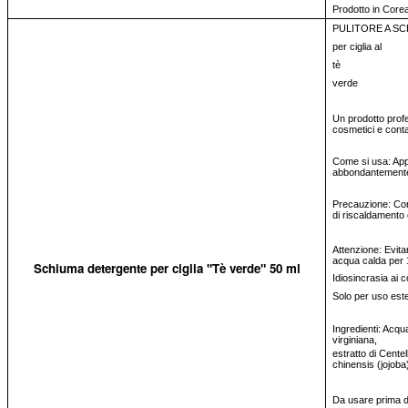
Prodotto in Core
PULITORE A SCH
per ciglia al
tè
verde
Un prodotto profe
cosmetici e conta
Come si usa: App
abbondantement
Precauzione: Con
di riscaldamento 
Attenzione: Evitar
acqua calda per 
Schiuma detergente per ciglia "Tè verde" 50 ml
Idiosincrasia ai 
Solo per uso est
Ingredienti: Acqu
virginiana,
estratto di Centel
chinensis (jojoba)
Da usare prima del