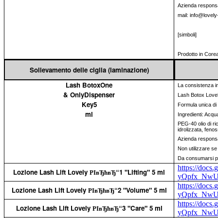
Azienda responsa
mail: info@lovely
[simboli]
Prodotto in Core
Sollevamento delle ciglia (laminazione)
Lash BotoxOne
La consistenza in
& OnlyDispenser
Lash Botox Lovely
Key5
Formula unica di 
ml
Ingredienti: Acqua
PEG-40 olio di ri
idrolizzata, feno
Azienda responsa
Non utilizzare se 
Da consumarsi pr
https://doc
Lozione Lash Lift Lovely РІвЂћвЂ“1 "Lifting" 5 ml
yQpfx_NwU
https://doc
Lozione Lash Lift Lovely РІвЂћвЂ“2 "Volume" 5 ml
yQpfx_NwU
https://doc
Lozione Lash Lift Lovely РІвЂћвЂ“3 "Care" 5 ml
yQpfx_NwU