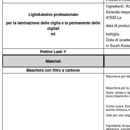
Prodotto in Core
Ingredienti: A
Azienda respon
LightAdesivo professionale
41532.La
per la laminazione delle ciglia e la permanente delle
data di produz
ciglia5
ml
bottiglia.
Data di scade
in South Kore
Pettine Lash Y
Materiali
Maschera con filtro a carbone
Maschera per lab
Maschera per la c
Nutre, idrata e ri
invecchiamento d
Come usare: Estra
averla rimossa, 
Solo per uso sing
Ingredienti: Acqua
allantoina, estrat