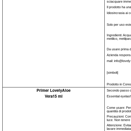
sciacquare immed
Il prodotto ha un
Idiosincrasia ai 
Solo per uso est
Ingredienti: Acqua
metilico, metilpa
Da usare prima del
Azienda responsa
mail: info@lovely
[simboli]
Prodotto in Core
Primer LovelyAloe
Secondo passo del
Vera15 ml
Essential eyelash 
Come usare: Per a
quantità di prodot
Precauzioni: Cons
luce. Non tenere 
Attenzione: Evitar
lavare immediata