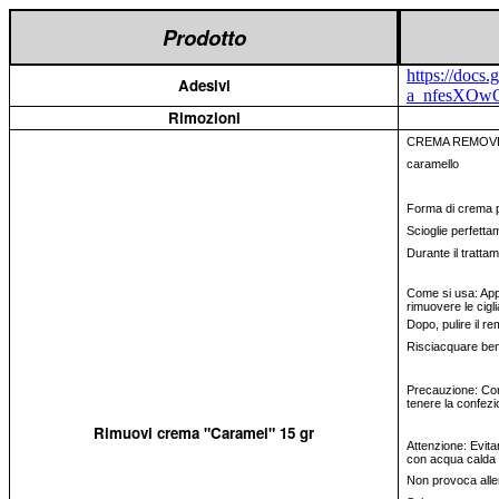
Prodotto
https://doc
Adesivi
a_nfesXOw
Rimozioni
CREMA REMOVER
caramello
Forma di crema per
Scioglie perfettam
Durante il trattam
Come si usa: Appl
rimuovere le cigl
Dopo, pulire il r
Risciacquare be
Precauzione: Cons
tenere la confezi
Rimuovi crema "Caramel" 15 gr
Attenzione: Evita
con acqua calda 
Non provoca alle