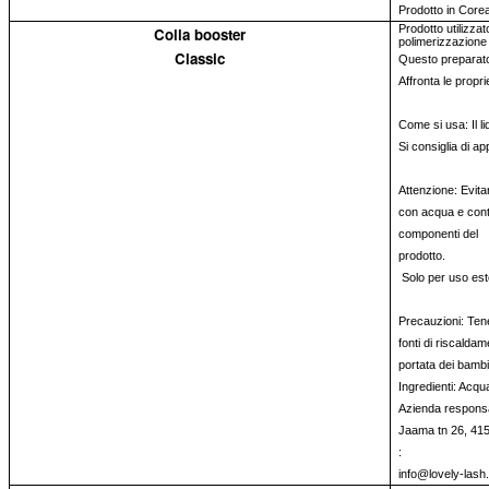
Prodotto in Core
Prodotto utilizza
Colla booster
polimerizzazione 
Classic
Questo preparato 
Affronta le propr
Come si usa: Il li
Si consiglia di a
Attenzione: Evita
con acqua e conta
componenti del
prodotto.
Solo per uso est
Precauzioni: Ten
fonti di riscaldam
portata dei bambi
Ingredienti: Acqua 
Azienda responsa
Jaama tn 26, 41
:
info@lovely-lash