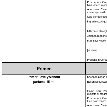
Precauzioni: Conse
Non tenere la con
Attenzione: Evita
con acqua calda 
Solo per uso est
Ingredienti: Acqua
Utilizzare al megl
Azienda responsa
mail: info@lovely
[simboli]
Prodotto in Core
Primer
Primer LovelyWithout
Secondo passo del
parfume 15 ml
Essential eyelash 
Come usare: Per a
quantità di prodot
Precauzioni: Cons
luce. Non tenere 
Attenzione: Evitar