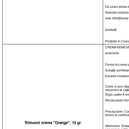
Da usare prima del
Azienda responsa
mail: info@lovely
[simboli]
Prodotto in Core
CREMA REMOVER
arancione
Forma di crema per
Scioglie perfettam
Durante il trattam
Come si usa: Appl
rimuovere le cigl
Dopo, pulire il r
Risciacquare be
Precauzione: Cons
tenere la confezi
Rimuovi crema "Orange", 15 gr
Attenzione: Evita