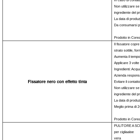
In caso di conta
Non utilizzare se 
ingrediente del pr
La data di produz
Da consumarsi pr
Prodotto in Core
Il fissatore copre
strato sottile, for
Aumenta il tempo 
Applicare 3 volt
Ingredienti: Acqua
Azienda responsa
Fissatore nero con effetto tinta
Evitare il contat
Non utilizzare se 
ingrediente del pr
La data di produz
Meglio prima di 
Prodotto in Core
PULITORE A SCH
per cigliaaloe
vera