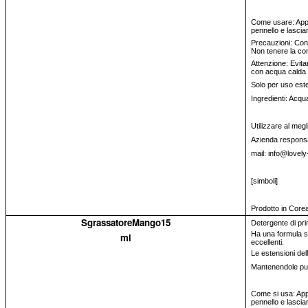
Come usare: Appli
pennello e lascia
Precauzioni: Conse
Non tenere la con
Attenzione: Evita
con acqua calda 
Solo per uso est
Ingredienti: Acqua
Utilizzare al megl
Azienda responsa
mail: info@lovely
[simboli]
Prodotto in Core
SgrassatoreMango15
Detergente di pri
Ha una formula sp
ml
eccellenti.
Le estensioni del
Mantenendole pulit
Come si usa: Appl
pennello e lascia