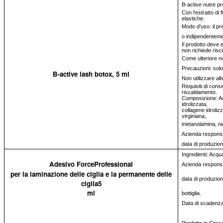
B-active nutre pr
Con l'estratto di 
elastiche.
Modo d'uso: il pr
o indipendenteme
Il prodotto deve 
non richiede risc
Come ulteriore nu
Precauzioni: solo
B-active lash botox, 5 ml
Non utilizzare aſ
Requisiti di con
riscaldamento.
Composizione: Acq
idrolizzata,
collagene idrolizz
virginiana,
trietanolamina, n
Azienda responsa
data di produzione
Ingredienti: Acqua
Adesivo ForceProfessional
Azienda responsa
per la laminazione delle ciglia e la permanente delle
data di produzion
ciglia5
ml
bottiglia.
Data di scadenza