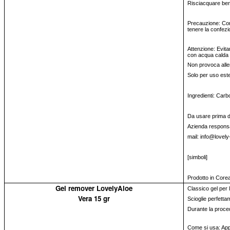
Risciacquare be
Precauzione: Cons
tenere la confezi
Attenzione: Evita
con acqua calda 
Non provoca alle
Solo per uso est
Ingredienti: Carb
Da usare prima del
Azienda responsa
mail: info@lovely
[simboli]
Prodotto in Core
Gel remover LovelyAloe
Classico gel per la
Vera 15 gr
Scioglie perfettam
Durante la proced
Come si usa: Appl