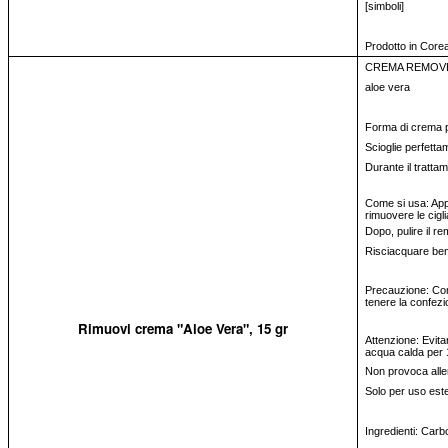
[simboli]
Prodotto in Core
CREMA REMOVER
aloe vera
Forma di crema per
Scioglie perfettam
Durante il trattam
Come si usa: Appl
rimuovere le cigl
Dopo, pulire il r
Risciacquare be
Precauzione: Cons
tenere la confezi
Rimuovi crema "Aloe Vera", 15 gr
Attenzione: Evitar
acqua calda per 
Non provoca alle
Solo per uso est
Ingredienti: Carb