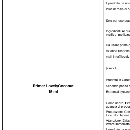
Il prodotto ha un
Idiosincrasia ai 
Solo per uso est
Ingredienti: Acqua
metilico, metilpa
Da usare prima del
Azienda responsa
mail: info@lovely
[simboli]
Prodotto in Core
Primer LovelyCoconut
Secondo passo del
15 ml
Essential eyelash 
Come usare: Per a
quantità di prodot
Precauzioni: Cons
luce. Non tenere 
Attenzione: Evitar
lavare immediata
Il prodotto ha un