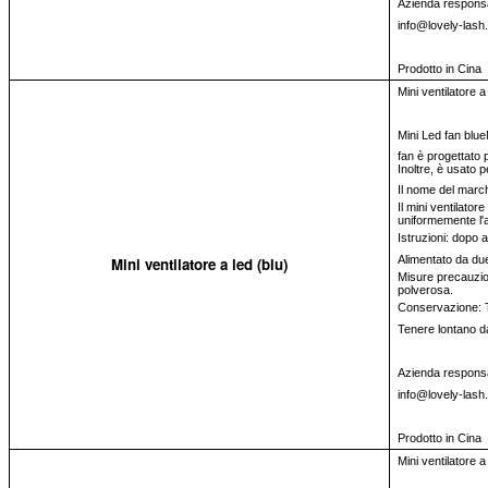
Azienda respons
info@lovely-lash
Prodotto in Cina
Mini ventilatore a
Mini Led fan blue
fan è progettato p
Inoltre, è usato per
Il nome del march
Il mini ventilat
uniformemente l'
Istruzioni: dopo a
Alimentato da due
Mini ventilatore a led (blu)
Misure precauziona
polverosa.
Conservazione: Te
Tenere lontano da
Azienda respons
info@lovely-lash
Prodotto in Cina
Mini ventilatore a