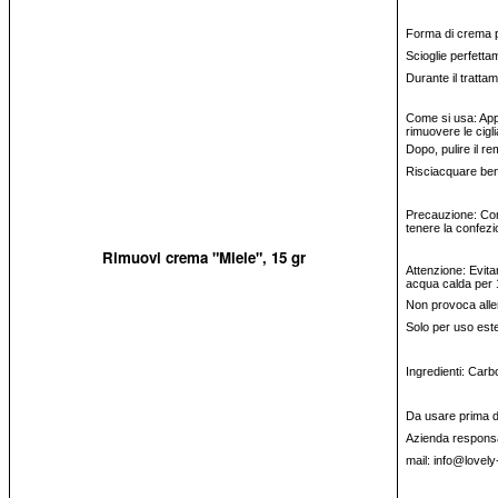
Forma di crema per
Scioglie perfettam
Durante il trattam
Come si usa: Appl
rimuovere le cigl
Dopo, pulire il r
Risciacquare be
Precauzione: Cons
tenere la confezi
Rimuovi crema "Miele", 15 gr
Attenzione: Evitar
acqua calda per 
Non provoca alle
Solo per uso est
Ingredienti: Carb
Da usare prima del
Azienda responsa
mail: info@lovely