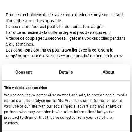
Pour les techniciens de cils avec une expérience moyenne. Il s'agit
d'un adhésif noir très agréable.
La couleur de l'adhésif peut aller du noir saturé au gris.
La force adhésive de la colle ne dépend pas de sa couleur.
Vitesse de couplage : 2 secondes Il gardera vos cils collés pendant
5 à 6 semaines.
Les conditions optimales pour travailler avec la colle sont la
température : +18 à +24 ° С avec une humidité de l'air : 40 à 70 %.
La durée de validité de l'adhésif est de 6 mois à compter du
Consent
Details
About
moment de la production.
La date de péremption après ouverture est de 2 mois
This website uses cookies
We use cookies to personalise content and ads, to provide social media
features and to analyse our traffic. We also share information about
your use of our site with our social media, advertising and analytics
partners who may combine it with other information that you’ve
provided to them or that they’ve collected from your use of their
services.
sale@lovely-
Data processing policy
Catalog
lash.pro