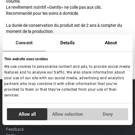
volume.
Le revêtement nutritif «Gently» ne colle pas aux cils.
Recommandé pour les soins à domicile.
La durée de conservation du produit est de 2 ans à compter du
moment de la production.
Date limite d'utilisation après ouverture : 6 mois.
Consent
Details
About
This website uses cookies
We use cookies to personalise content and ads, to provide social media
features and to analyse our traffic. We also share information about
your use of our site with our social media, advertising and analytics
partners who may combine it with other information that you’ve
provided to them or that they’ve collected from your use of their
sale@lovely-
Data processing policy
Catalog
services.
lash.pro
Payment methods
Lash
BLOG
Brow
Contacts
Consent
Allow all
Allow selection
Deny
Distribution
Necessary
Selection
Lovely Academy
Feedback