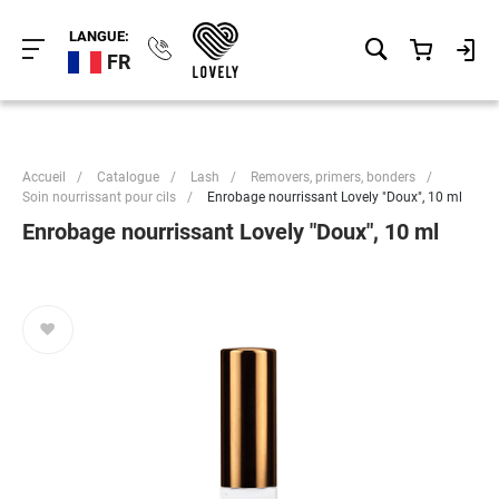
LANGUE:
FR
Accueil
/
Catalogue
/
Lash
/
Removers, primers, bonders
/
Soin nourrissant pour cils
/
Enrobage nourrissant Lovely "Doux", 10 ml
Enrobage nourrissant Lovely "Doux", 10 ml