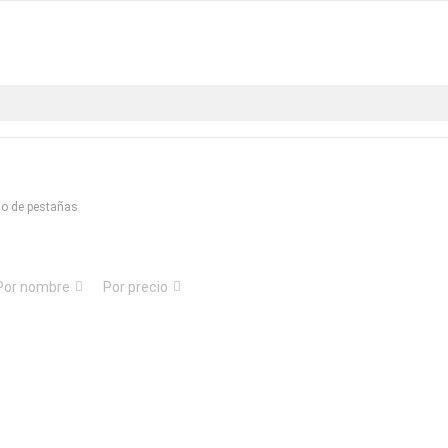
to de pestañas
Por nombre
Por precio