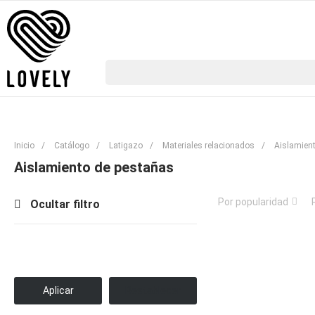
Inicio
/
Catálogo
/
Latigazo
/
Materiales relacionados
/
Aislamien
Aislamiento de pestañas
Por popularidad
Ocultar filtro