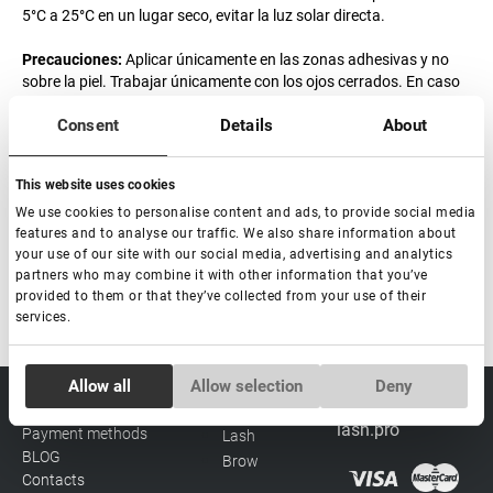
5°C a 25°C en un lugar seco, evitar la luz solar directa.
Precauciones:
Aplicar únicamente en las zonas adhesivas y no
sobre la piel. Trabajar únicamente con los ojos cerrados. En caso
de contacto con los ojos, enjuagar inmediatamente con agua y
Consent
Details
About
consultar a un médico. Mantener fuera del alcance de los niños.
Solo para uso externo.
This website uses cookies
Vida útil del producto:
24 meses.
We use cookies to personalise content and ads, to provide social media
Fecha de caducidad después de la apertura:
6 meses.
features and to analyse our traffic. We also share information about
your use of our site with our social media, advertising and analytics
Hecho en Corea del Sur
partners who may combine it with other information that you’ve
provided to them or that they’ve collected from your use of their
services.
Consent
Allow all
Allow selection
Deny
Necessary
Selection
sale@lovely-
Data processing policy
Catalog
lash.pro
Payment methods
Lash
BLOG
Brow
Preferences
Contacts