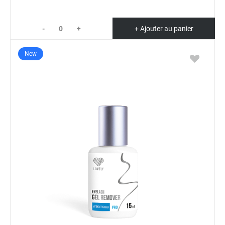
-
+
+ Ajouter au panier
New