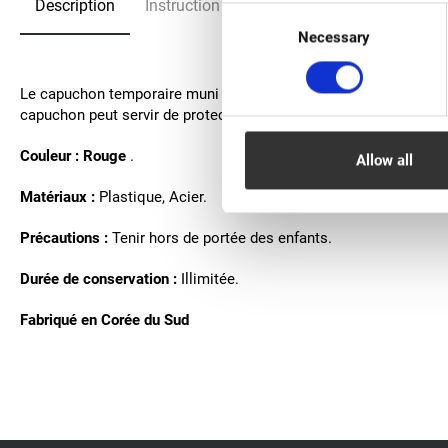
Description
Instruction
FAQ
Consent
Necessary
Selection
Le capuchon temporaire muni d'une aiguille protège efficacement
capuchon peut servir de protection pendant l'application, ce qui 
Couleur
:
Rouge
.
Allow all
Matériaux :
Plastique, Acier.
Précautions :
Tenir hors de portée des enfants.
Durée de conservation :
Illimitée.
Fabriqué en Corée du Sud