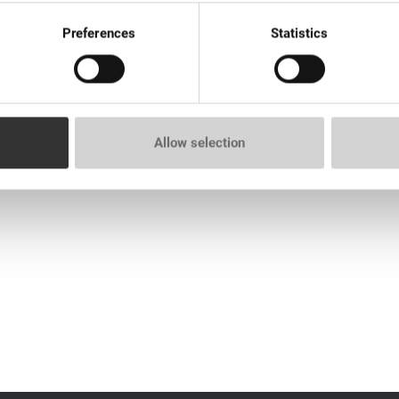
Preferences
Statistics
 l'embout de colle contre le colmatage, ce qui permet à l'adhésif 
est très pratique car il évite les manipulations inutiles liées au vi
Allow selection