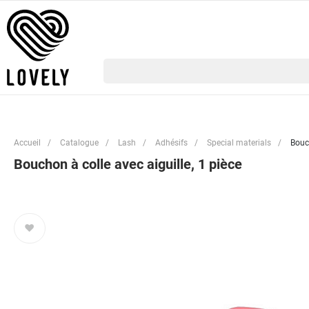
Accueil
/
Catalogue
/
Lash
/
Adhésifs
/
Special materials
/
Bouch
Bouchon à colle avec aiguille, 1 pièce