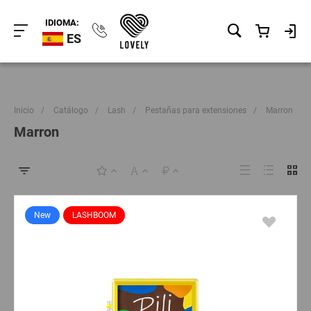
IDIOMA:
ES
Inicio
/
Catálogo
/
Lash
/
Pestañas para extensiones
/
Marron
Marron
New
LASHBOOM