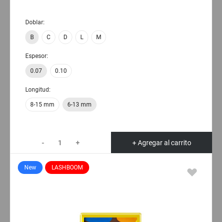
Doblar:
B
C
D
L
M
Espesor:
0.07
0.10
Longitud:
8-15 mm
6-13 mm
-
+
+ Agregar al carrito
New
LASHBOOM