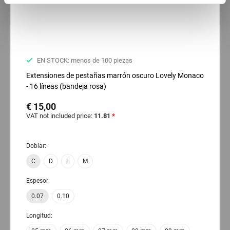
Preferences
Statistics
EN STOCK: menos de 100 piezas
Extensiones de pestañas marrón oscuro Lovely Monaco
Marketing
- 16 líneas (bandeja rosa)
€ 15,00
VAT not included price:
11.81
*
Doblar:
C
D
L
M
Espesor:
0.07
0.10
Longitud: