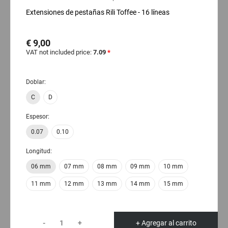
Extensiones de pestañas Rili Toffee - 16 líneas
€ 9,00
VAT not included price:
7.09
*
Doblar:
C
D
Espesor:
0.07
0.10
Longitud:
06 mm
07 mm
08 mm
09 mm
10 mm
11 mm
12 mm
13 mm
14 mm
15 mm
-
+
+ Agregar al carrito