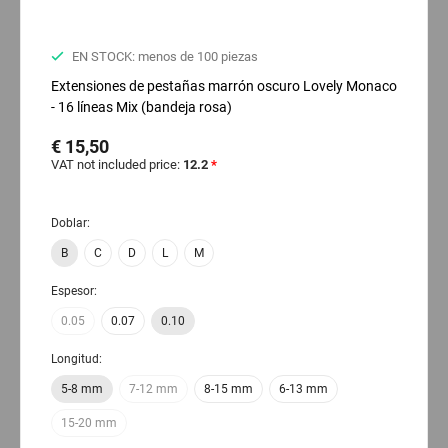
EN STOCK: menos de 100 piezas
Extensiones de pestañas marrón oscuro Lovely Monaco
- 16 líneas Mix (bandeja rosa)
€ 15,50
VAT not included price:
12.2
*
Doblar:
B
C
D
L
M
Espesor:
0.05
0.07
0.10
Longitud:
5-8 mm
7-12 mm
8-15 mm
6-13 mm
15-20 mm