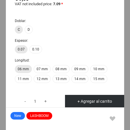
VAT not included price:
7.09
*
Doblar:
C
D
Espesor:
0.07
0.10
Longitud:
06 mm
07 mm
08 mm
09 mm
10 mm
11 mm
12 mm
13 mm
14 mm
15 mm
-
+
+ Agregar al carrito
New
LASHBOOM