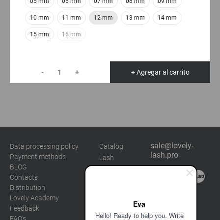
05 mm
06 mm
07 mm
08 mm
09 mm
10 mm
11 mm
12 mm
13 mm
14 mm
15 mm
16 mm
-
+
+ Agregar al carrito
sale@lovely-
Data processing policy
Catalog
lash.pro
Payment methods
Lash
BLOG
Brow
Contacts
Distribution
Lovely Academy
Eva
Feedback
Hello! Ready to help you. Write
FAQ's