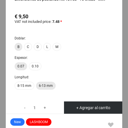
€ 9,50
VAT not included price:
7.48
*
Doblar:
B
C
D
L
M
Espesor:
0.07
0.10
Longitud:
8-15 mm
6-13 mm
-
+
+ Agregar al carrito
New
LASHBOOM