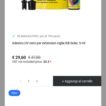
IN MAGAZZINO: più di 100 pezzi
Adesivo UV nero per extension ciglia Rili Solar, 5 ml
€ 29,60
€ 37,00
VAT not included price:
23.3
*
-
+
+ Aggiungi al carrello
New