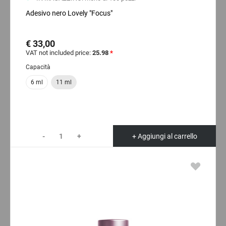
Adesivo nero Lovely "Focus"
€ 33,00
VAT not included price:
25.98
*
Capacità
6 ml
11 ml
-
+
+ Aggiungi al carrello