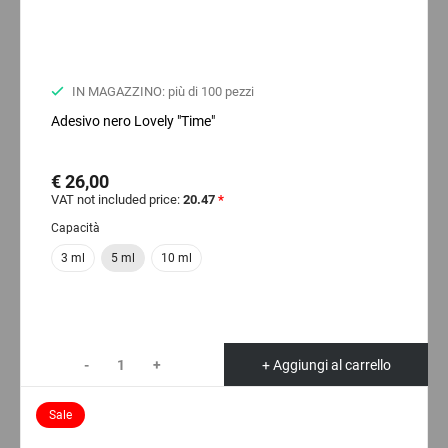
IN MAGAZZINO: più di 100 pezzi
Adesivo nero Lovely "Time"
€ 26,00
VAT not included price:
20.47
*
Capacità
3 ml
5 ml
10 ml
-
+
+ Aggiungi al carrello
Sale