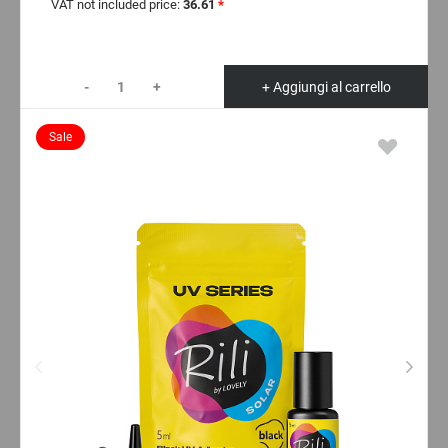
VAT not included price:
36.61
*
-
+
+ Aggiungi al carrello
Sale