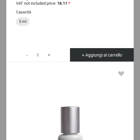
VAT not included price:
18.11
*
Capacità
5 ml
-
+
+ Aggiungi al carrello