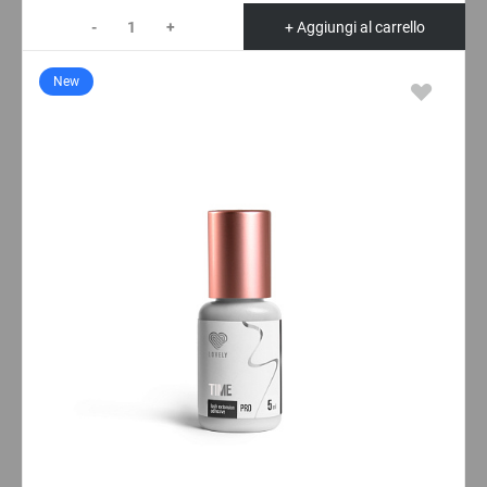
-
+
+ Aggiungi al carrello
New