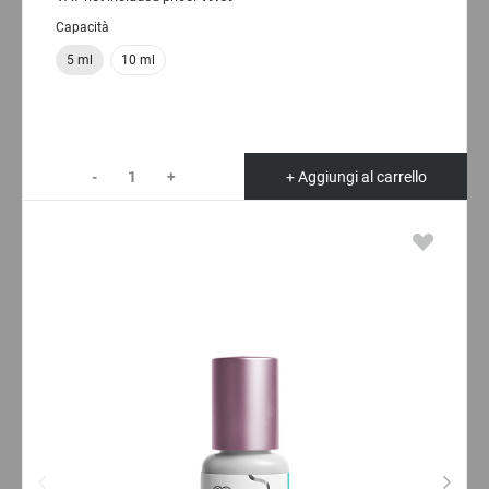
Capacità
5 ml
10 ml
-
+
+ Aggiungi al carrello