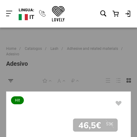
LINGUA:
IT
Home
/
Catalogos
/
Lash
/
Adhesive and related materials
/
Adesivo
Adesivo
Hit