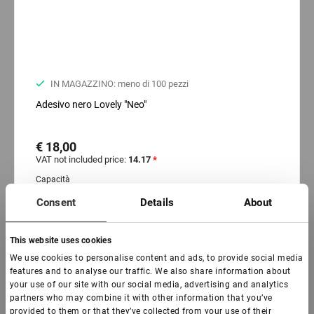
IN MAGAZZINO: meno di 100 pezzi
Adesivo nero Lovely "Neo"
€ 18,00
VAT not included price:
14.17
*
Capacità
3 ml
5 ml
10 ml
Consent
Details
About
This website uses cookies
We use cookies to personalise content and ads, to provide social media
features and to analyse our traffic. We also share information about
-
+
+ Aggiungi al carrello
your use of our site with our social media, advertising and analytics
partners who may combine it with other information that you’ve
provided to them or that they’ve collected from your use of their