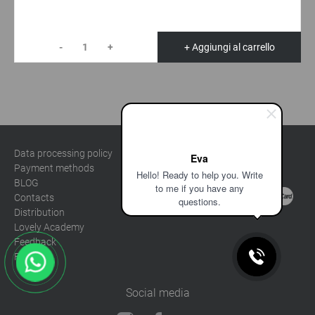
-
+
+ Aggiungi al carrello
sale@lovely-
Data processing policy
Catalog
Eva
lash.pro
Payment methods
Lash
Hello! Ready to help you. Write
BLOG
Brow
to me if you have any
Contacts
questions.
Distribution
Lovely Academy
Feedback
FAQ's
Social media