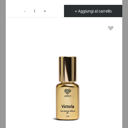
-
+
+ Aggiungi al carrello