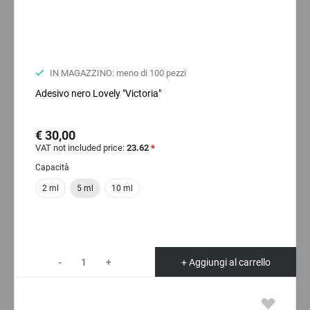
IN MAGAZZINO: meno di 100 pezzi
Adesivo nero Lovely "Victoria"
€ 30,00
VAT not included price:
23.62
*
Capacità
2 ml
5 ml
10 ml
-
+
+ Aggiungi al carrello