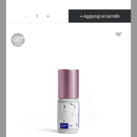
-
+
+ Aggiungi al carrello
Omaggio
con
l'acquisto