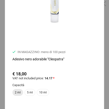
IN MAGAZZINO: meno di 100 pezzi
Adesivo nero adorabile "Cleopatra"
€ 18,00
VAT not included price:
14.17
*
Capacità
2 ml
5 ml
10 ml