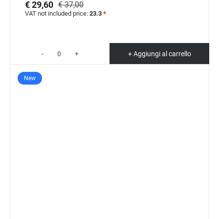
€ 29,60
€ 37,00
VAT not included price:
23.3
*
-
+
+ Aggiungi al carrello
New