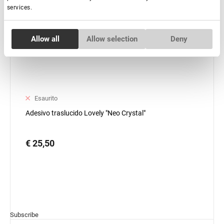
services.
Consent
Allow all
Allow selection
Deny
Necessary
Selection
Preferences
Esaurito
Statistics
Adesivo traslucido Lovely "Neo Crystal"
Marketing
€ 25,50
Subscribe